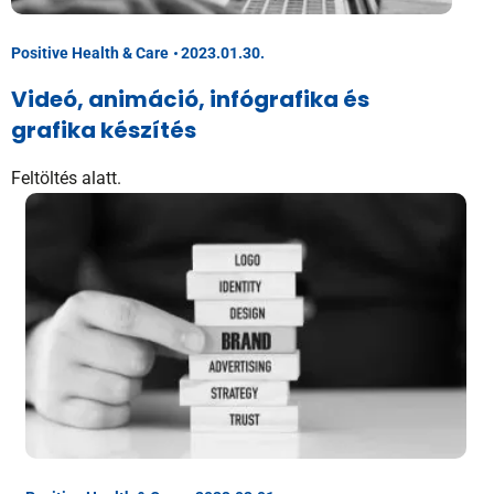
Positive Health & Care
2023.01.30.
Videó, animáció, infógrafika és
grafika készítés
Feltöltés alatt.