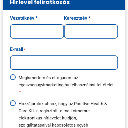
Hírlevél feliratkozás
Név
Vezetéknév *
Keresztnév *
*
E-mail
*
Adatkezelési
Megismertem és elfogadom az
egeszsegugyimarketing.hu
felhasználási feltételeit.
útmutató
*
*
Hírlevél
Hozzájárulok ahhoz, hogy az Positive Health &
Care Kft. a regisztrált e-mail címemre
feliratkozás
elektronikus hírlevelet küldjön,
*
szolgáltatásaival kapcsolatos egyéb