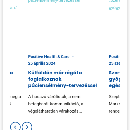
Positive Health & Care
Positive He
25 április 2024
25 szeptem
ciók a
Külföldön már régóta
Szerveze
foglalkoznak
gyógysz
páciensélmény-tervezéssel
egészsé
zték meg a
A hosszú várólisták, a nem
Szeptembe
 2023
betegbarát kommunikáció, a
Marketing
végeláthatatlan várakozás...
rendezvényé