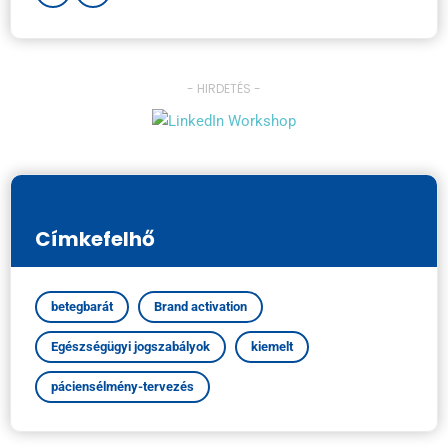
- HIRDETÉS -
Címkefelhő
betegbarát
Brand activation
Egészségügyi jogszabályok
kiemelt
páciensélmény-tervezés