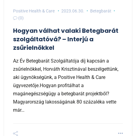
Positive Health & Care
2023.06.30.
Betegbarát
(0)
Hogyan válhat valaki Betegbarát
szolgáltatóvá? – Interjú a
zsűrielnökkel
Az Év Betegbarát Szolgáltatója díj kapcsán a
zsűrielnökkel, Horváth Krisztinával beszélgettünk,
aki ügynökségünk, a Positive Health & Care
ügyvezetője.Hogyan profitálhat a
magánegészségügy a betegbarát projektből?
Magyarország lakosságának 80 százaléka vette
már…