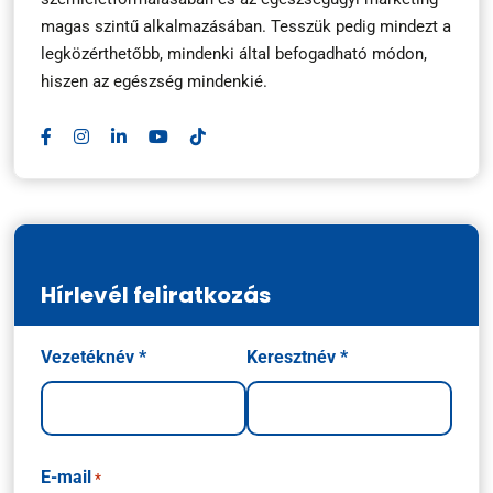
magas szintű alkalmazásában. Tesszük pedig mindezt a
legközérthetőbb, mindenki által befogadható módon,
hiszen az egészség mindenkié.
Hírlevél feliratkozás
Név
Vezetéknév *
Keresztnév *
*
E-mail
*