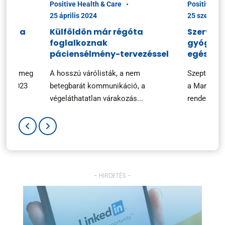
Positive Health & Care
Positive He
25 április 2024
25 szeptem
ciók a
Külföldön már régóta
Szerveze
foglalkoznak
gyógysze
n
páciensélmény-tervezéssel
egészsé
ezték meg
A hosszú várólisták, a nem
Szeptembe
ary 2023
betegbarát kommunikáció, a
a Marketin
végeláthatatlan várakozás...
rendezvényé
- HIRDETÉS -