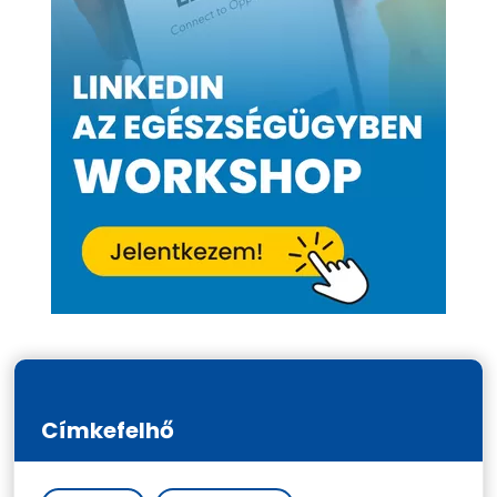
Címkefelhő