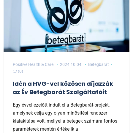
Positive Health & Care
2024.10.04.
Betegbarát
(0)
Idén a HVG-vel közösen díjazzák
az Év Betegbarát Szolgáltatóit
Egy évvel ezelőtt indult el a Betegbarát-projekt,
amelynek célja egy olyan minősítési rendszer
kialakítása volt, mellyel a betegek számára fontos
paraméterek mentén értékelik a