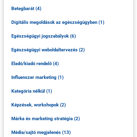
Betegbarát (4)
Digitális megoldások az egészségügyben (1)
Egészségügyi jogszabályok (6)
Egészségügyi weboldaltervezés (2)
Eladó/kiadó rendelő (4)
Influenszer marketing (1)
Kategória nélkül (1)
Képzések, workshopok (2)
Márka és marketing stratégia (2)
Média/sajtó megjelenés (13)