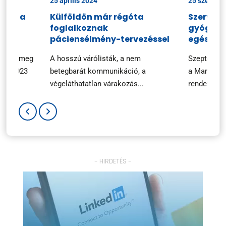
25 április 2024
25 szeptem
ciók a
Külföldön már régóta
Szerveze
foglalkoznak
gyógysze
n
páciensélmény-tervezéssel
egészsé
ezték meg
A hosszú várólisták, a nem
Szeptembe
ary 2023
betegbarát kommunikáció, a
a Marketin
végeláthatatlan várakozás...
rendezvényé
- HIRDETÉS -