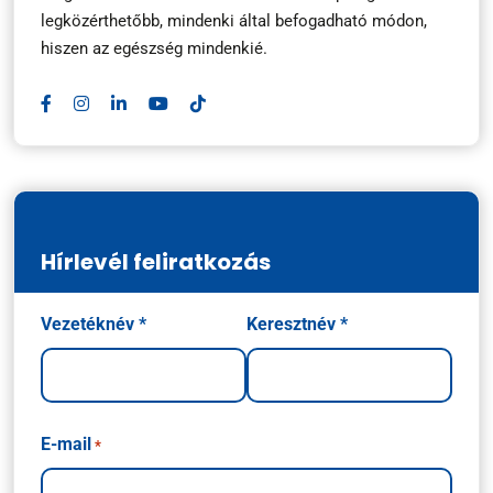
legközérthetőbb, mindenki által befogadható módon,
hiszen az egészség mindenkié.
Hírlevél feliratkozás
Név
Vezetéknév *
Keresztnév *
*
E-mail
*