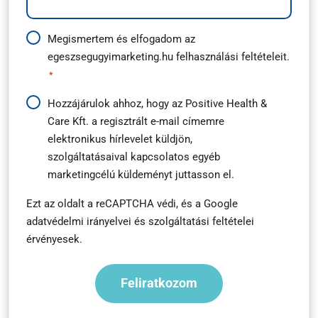
Adatkezelési
Megismertem és elfogadom az
egeszsegugyimarketing.hu
felhasználási feltételeit.
útmutató
*
*
Hírlevél
Hozzájárulok ahhoz, hogy az Positive Health &
Care Kft. a regisztrált e-mail címemre
feliratkozás
elektronikus hírlevelet küldjön,
*
szolgáltatásaival kapcsolatos egyéb
marketingcélú küldeményt juttasson el.
Ezt az oldalt a reCAPTCHA védi, és a
Google
adatvédelmi irányelvei
és
szolgáltatási feltételei
érvényesek.