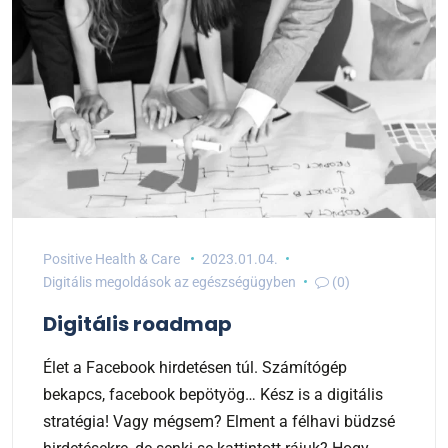
Positive Health & Care
2023.01.04.
Digitális megoldások az egészségügyben
(0)
Digitális roadmap
Élet a Facebook hirdetésen túl. Számítógép
bekapcs, facebook bepötyög… Kész is a digitális
stratégia! Vagy mégsem? Elment a félhavi büdzsé