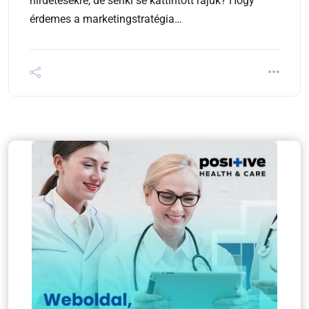
hirdetésekre, de senki se kattintott rájuk? Hogy
érdemes a marketingstratégia…