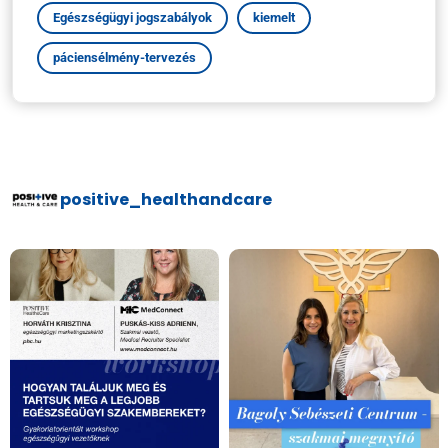
Egészségügyi jogszabályok
kiemelt
páciensélmény-tervezés
positive_healthandcare