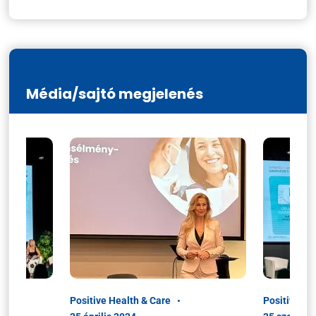
Média/sajtó megjelenés
Positive Health & Care
Positive He