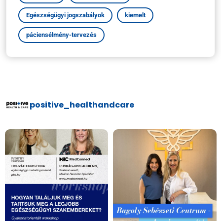
Egészségügyi jogszabályok
kiemelt
páciensélmény-tervezés
positive_healthandcare