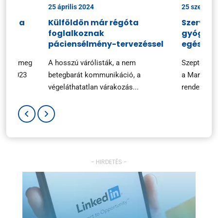
25 április 2024
25 szeptem
ciók a
Külföldön már régóta
Szerveze
foglalkoznak
gyógysze
n
páciensélmény-tervezéssel
egészsé
ezték meg
A hosszú várólisták, a nem
Szeptembe
ary 2023
betegbarát kommunikáció, a
a Marketin
végeláthatatlan várakozás...
rendezvényé
- HIRDETÉS -