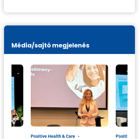
Média/sajtó megjelenés
Positive Health & Care
Positive He