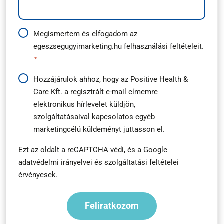
Adatkezelési
Megismertem és elfogadom az
egeszsegugyimarketing.hu
felhasználási feltételeit.
útmutató
*
*
Hírlevél
Hozzájárulok ahhoz, hogy az Positive Health &
Care Kft. a regisztrált e-mail címemre
feliratkozás
elektronikus hírlevelet küldjön,
*
szolgáltatásaival kapcsolatos egyéb
marketingcélú küldeményt juttasson el.
Ezt az oldalt a reCAPTCHA védi, és a
Google
adatvédelmi irányelvei
és
szolgáltatási feltételei
érvényesek.