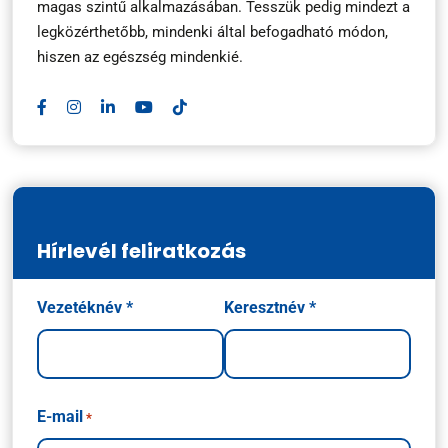
magas szintű alkalmazásában. Tesszük pedig mindezt a
legközérthetőbb, mindenki által befogadható módon,
hiszen az egészség mindenkié.
Hírlevél feliratkozás
Név
Vezetéknév *
Keresztnév *
*
E-mail
*