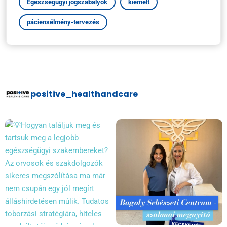
Egészségügyi jogszabályok
kiemelt
páciensélmény-tervezés
positive_healthandcare