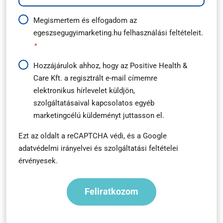
Adatkezelési
Megismertem és elfogadom az
egeszsegugyimarketing.hu
felhasználási feltételeit.
útmutató
*
*
Hírlevél
Hozzájárulok ahhoz, hogy az Positive Health &
Care Kft. a regisztrált e-mail címemre
feliratkozás
elektronikus hírlevelet küldjön,
*
szolgáltatásaival kapcsolatos egyéb
marketingcélú küldeményt juttasson el.
Ezt az oldalt a reCAPTCHA védi, és a
Google
adatvédelmi irányelvei
és
szolgáltatási feltételei
érvényesek.