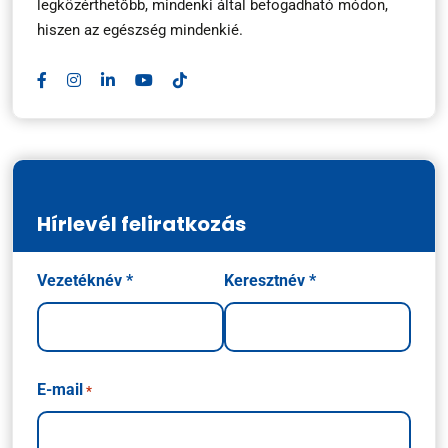
legközérthetőbb, mindenki által befogadható módon,
hiszen az egészség mindenkié.
Hírlevél feliratkozás
Név
Vezetéknév *
Keresztnév *
*
E-mail
*