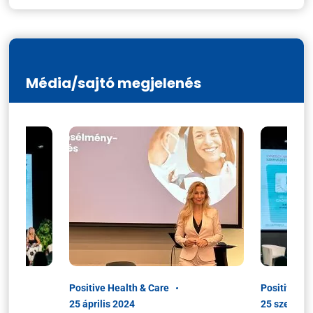
Média/sajtó megjelenés
Positive Health & Care
Positive He
25 április 2024
25 szeptem