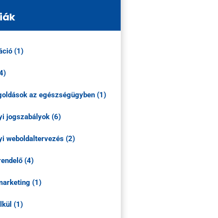
iák
áció (1)
4)
egoldások az egészségügyben (1)
i jogszabályok (6)
i weboldaltervezés (2)
rendelő (4)
marketing (1)
lkül (1)