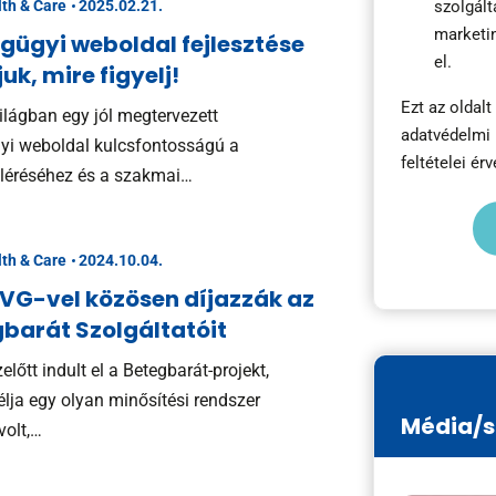
lth & Care
2025.02.21.
szolgált
marketi
gügyi weboldal fejlesztése
el.
uk, mire figyelj!
Ezt az oldal
világban egy jól megtervezett
adatvédelmi 
yi weboldal kulcsfontosságú a
feltételei
érv
eléréséhez és a szakmai…
lth & Care
2024.10.04.
HVG-vel közösen díjazzák az
gbarát Szolgáltatóit
előtt indult el a Betegbarát-projekt,
lja egy olyan minősítési rendszer
Média/s
volt,…