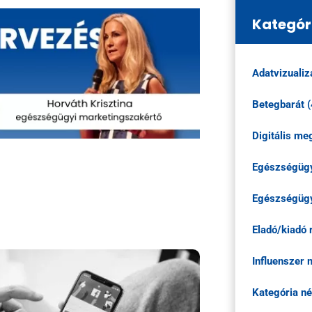
Kategór
Adatvizualiz
Betegbarát (
Digitális m
Egészségügy
Egészségügy
Eladó/kiadó 
Influenszer 
Kategória né