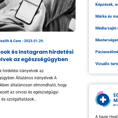
Képzések, w
Márka és mar
Média/sajtó
Mesterséges 
Health & Care
2023.01.29.
ook és Instagram hirdetési
Páciensélmé
elvek az egészségügyben
Vizuális tar
 hirdetési irányelvek az
ügyben Általános irányelvek A
ekben általánosan elmondható, hogy
ezett az orvosi és egészségügyi
 és szolgáltatások…
A hazai Heal