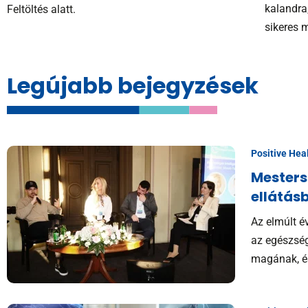
kalandra
Feltöltés alatt.
sikeres 
Legújabb bejegyzések
Positive Hea
Mesters
ellátás
Az elmúlt é
az egészség
magának, 