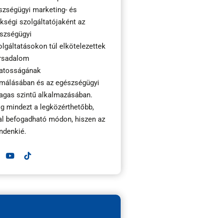
észségügyi marketing- és
ségi szolgáltatójaként az
észségügyi
lgáltatásokon túl elkötelezettek
ársadalom
atosságának
rmálásában és az egészségügyi
agas szintű alkalmazásában.
g mindezt a legközérthetőbb,
al befogadható módon, hiszen az
ndenkié.