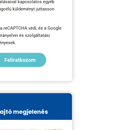
atásaival kapcsolatos egyéb
ngcélú küldeményt juttasson
t a reCAPTCHA védi, és a
Google
irányelvei
és
szolgáltatási
ényesek.
ajtó megjelenés