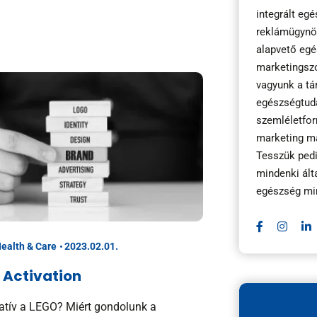
integrált eg
reklámügynök
alapvető eg
marketingszo
vagyunk a t
egészségtud
szemléletfo
marketing m
Tesszük pedi
mindenki ált
egészség mi
Health & Care
2023.02.01.
 Activation
eatív a LEGO? Miért gondolunk a