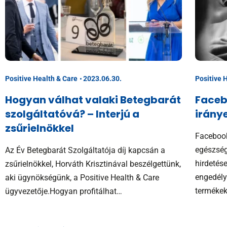
Positive Health & Care
2023.06.30.
Positive 
Hogyan válhat valaki Betegbarát
Faceb
szolgáltatóvá? – Interjú a
irány
zsűrielnökkel
Facebook
egészség
Az Év Betegbarát Szolgáltatója díj kapcsán a
hirdetés
zsűrielnökkel, Horváth Krisztinával beszélgettünk,
engedély
aki ügynökségünk, a Positive Health & Care
termékek
ügyvezetője.Hogyan profitálhat…