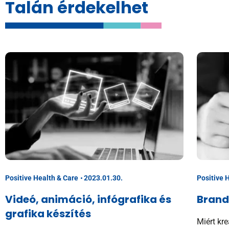
Talán érdekelhet
Positive Health & Care
2023.01.30.
Positive 
Videó, animáció, infógrafika és
Brand
grafika készítés
Miért kr