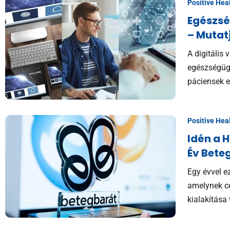
Positive Hea
Egészsé
– Mutatj
A digitális 
egészségüg
páciensek 
Positive Hea
Idén a 
Év Bete
Egy évvel ez
amelynek cé
kialakítása 