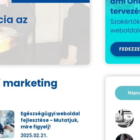
cia az
i marketing
Néps
Egészségügyi weboldal
fejlesztése – Mutatjuk,
mire figyelj!
2025.02.21.