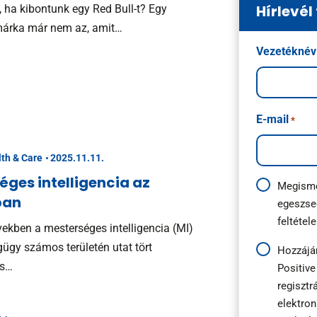
Hírlevél
, ha kibontunk egy Red Bull-t? Egy
márka már nem az, amit…
Név
Vezetéknév
*
E-mail
*
lth & Care
2025.11.11.
éges intelligencia az
Adatkezelés
Megisme
ban
egeszse
útmutató
feltétele
*
vekben a mesterséges intelligencia (MI)
ügy számos területén utat tört
Hírlevél
Hozzájá
és…
Positive
feliratkozás
regisztr
*
elektron