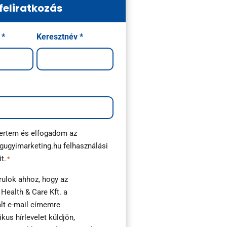
 feliratkozás
 *
Keresztnév *
i
rtem és elfogadom az
gugyimarketing.hu
felhasználási
it.
*
rulok ahhoz, hogy az
 Health & Care Kft. a
ált e-mail címemre
ikus hírlevelet küldjön,