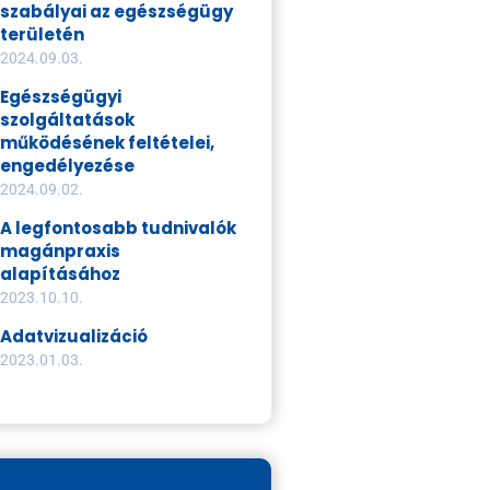
szabályai az egészségügy
területén
2024.09.03.
Egészségügyi
szolgáltatások
működésének feltételei,
engedélyezése
2024.09.02.
A legfontosabb tudnivalók
magánpraxis
alapításához
2023.10.10.
Adatvizualizáció
2023.01.03.