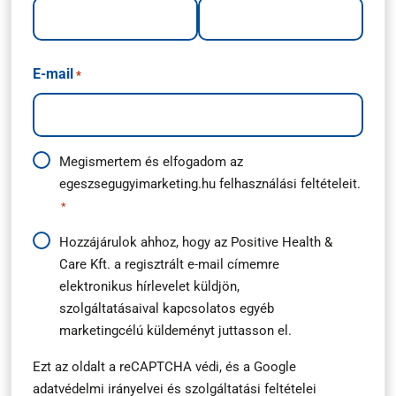
E-mail
*
Adatkezelési
Megismertem és elfogadom az
egeszsegugyimarketing.hu
felhasználási feltételeit.
útmutató
*
*
Hírlevél
Hozzájárulok ahhoz, hogy az Positive Health &
Care Kft. a regisztrált e-mail címemre
feliratkozás
elektronikus hírlevelet küldjön,
*
szolgáltatásaival kapcsolatos egyéb
marketingcélú küldeményt juttasson el.
Ezt az oldalt a reCAPTCHA védi, és a
Google
adatvédelmi irányelvei
és
szolgáltatási feltételei