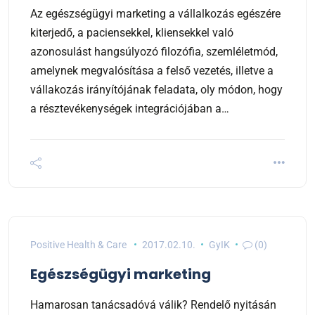
Az egészségügyi marketing a vállalkozás egészére
kiterjedő, a paciensekkel, kliensekkel való
azonosulást hangsúlyozó filozófia, szemléletmód,
amelynek megvalósítása a felső vezetés, illetve a
vállakozás irányítójának feladata, oly módon, hogy
a résztevékenységek integrációjában a…
Positive Health & Care
2017.02.10.
GyIK
(0)
Egészségügyi marketing
Hamarosan tanácsadóvá válik? Rendelő nyitásán