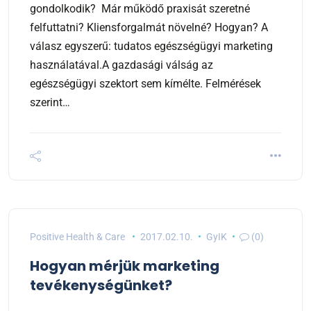
gondolkodik? Már működő praxisát szeretné
felfuttatni? Kliensforgalmát növelné? Hogyan? A
válasz egyszerű: tudatos egészségügyi marketing
használatával.A gazdasági válság az
egészségügyi szektort sem kímélte. Felmérések
szerint…
Positive Health & Care
2017.02.10.
GyIK
(0)
Hogyan mérjük marketing
tevékenységünket?