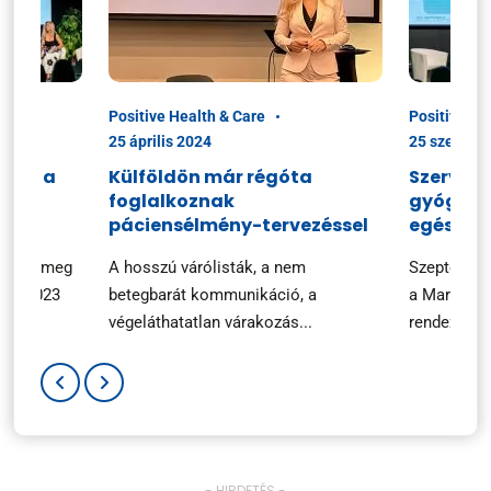
Positive Health & Care
Positive He
25 április 2024
25 szeptem
ciók a
Külföldön már régóta
Szerveze
foglalkoznak
gyógysze
n
páciensélmény-tervezéssel
egészsé
ezték meg
A hosszú várólisták, a nem
Szeptembe
ary 2023
betegbarát kommunikáció, a
a Marketin
végeláthatatlan várakozás...
rendezvényé
- HIRDETÉS -