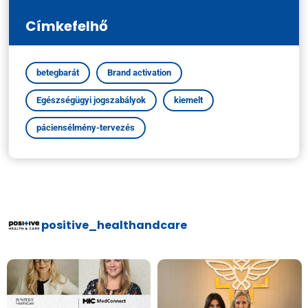
Címkefelhő
betegbarát
Brand activation
Egészségügyi jogszabályok
kiemelt
páciensélmény-tervezés
positive_healthandcare