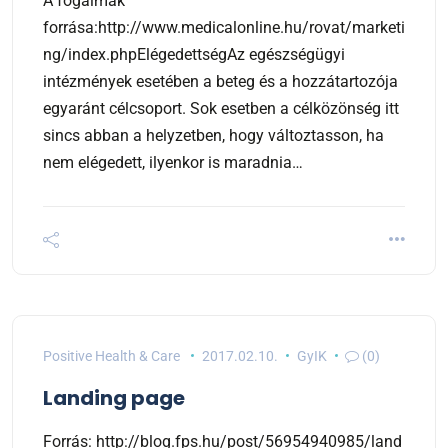
A fogalmak
forrása:http://www.medicalonline.hu/rovat/marketi
ng/index.phpElégedettségAz egészségügyi
intézmények esetében a beteg és a hozzátartozója
egyaránt célcsoport. Sok esetben a célközönség itt
sincs abban a helyzetben, hogy változtasson, ha
nem elégedett, ilyenkor is maradnia…
Positive Health & Care
2017.02.10.
GyIK
(0)
Landing page
Forrás: http://blog.fps.hu/post/56954940985/land