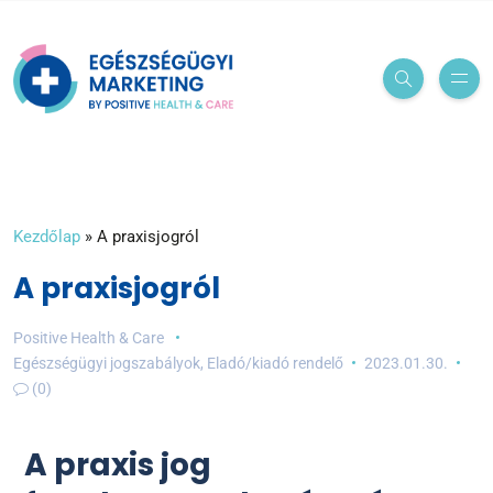
Kezdőlap
»
A praxisjogról
A praxisjogról
Positive Health & Care
Egészségügyi jogszabályok
,
Eladó/kiadó rendelő
2023.01.30.
(0)
A praxis jog