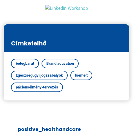
Címkefelhő
betegbarát
Brand activation
Egészségügyi jogszabályok
kiemelt
páciensélmény-tervezés
positive_healthandcare