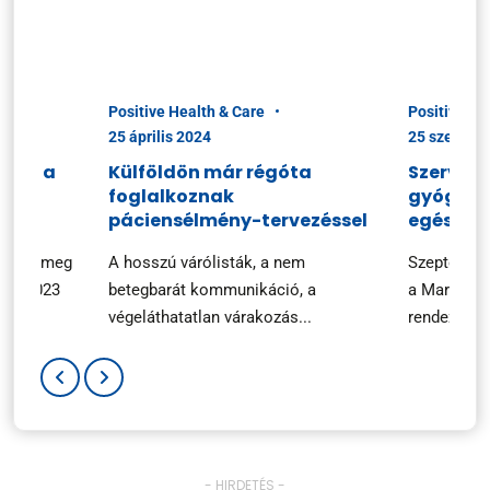
Positive Health & Care
Positive He
25 április 2024
25 szeptem
ciók a
Külföldön már régóta
Szerveze
foglalkoznak
gyógysze
n
páciensélmény-tervezéssel
egészsé
ezték meg
A hosszú várólisták, a nem
Szeptembe
ary 2023
betegbarát kommunikáció, a
a Marketin
végeláthatatlan várakozás...
rendezvényé
- HIRDETÉS -