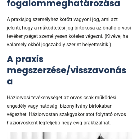
fogalommeghatározása
A praxisjog személyhez kötött vagyoni jog, ami azt
jelenti, hogy a működtetési jog birtokosa az önálló orvosi
tevékenységet személyesen köteles végezni. (Kivéve, ha
valamely okból jogszabály szerint helyettesítik.)
A praxis
megszerzése/visszavonás
a
Háziorvosi tevékenységet az orvos csak működési
engedély vagy hatósági bizonyítvány birtokában
végezhet. Háziorvostan szakgyakorlatot folytató orvos
háziorvosként legfeljebb négy évig praktizálhat.