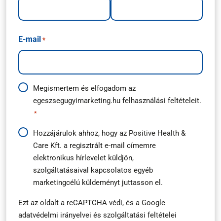
E-mail
*
Adatkezelési
Megismertem és elfogadom az
egeszsegugyimarketing.hu
felhasználási feltételeit.
útmutató
*
*
Hírlevél
Hozzájárulok ahhoz, hogy az Positive Health &
Care Kft. a regisztrált e-mail címemre
feliratkozás
elektronikus hírlevelet küldjön,
*
szolgáltatásaival kapcsolatos egyéb
marketingcélú küldeményt juttasson el.
Ezt az oldalt a reCAPTCHA védi, és a
Google
adatvédelmi irányelvei
és
szolgáltatási feltételei