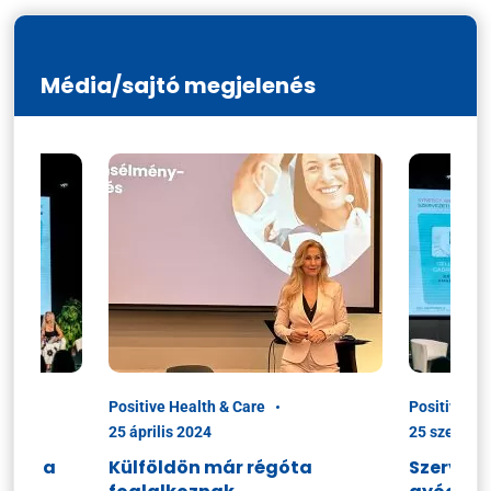
Média/sajtó megjelenés
Positive Health & Care
Positive He
25 április 2024
25 szeptem
ciók a
Külföldön már régóta
Szerveze