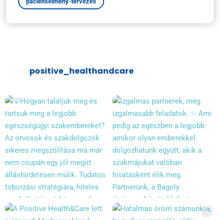
páciensélmény-tervezés
positive_healthandcare