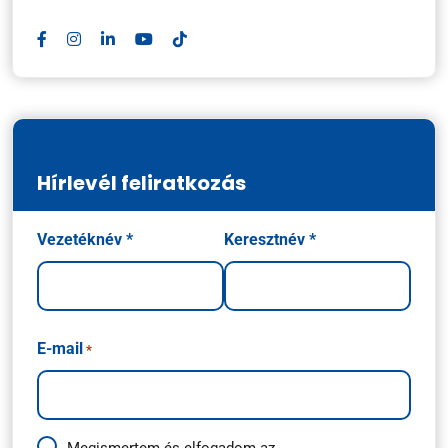
Hírlevél feliratkozás
Név
Vezetéknév *
Keresztnév *
*
E-mail
*
Megismertem és elfogadom az