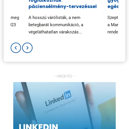
foglalkoznak
gyógysze
n
páciensélmény-tervezéssel
egészsé
ezték meg
A hosszú várólisták, a nem
Szeptembe
ary 2023
betegbarát kommunikáció, a
a Marketin
végeláthatatlan várakozás...
rendezvényé
- HIRDETÉS -