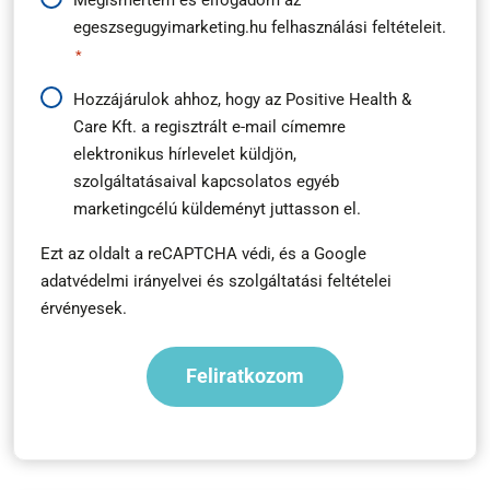
Adatkezelési
egeszsegugyimarketing.hu
felhasználási feltételeit.
útmutató
*
*
Hírlevél
Hozzájárulok ahhoz, hogy az Positive Health &
Care Kft. a regisztrált e-mail címemre
feliratkozás
elektronikus hírlevelet küldjön,
*
szolgáltatásaival kapcsolatos egyéb
marketingcélú küldeményt juttasson el.
Ezt az oldalt a reCAPTCHA védi, és a
Google
adatvédelmi irányelvei
és
szolgáltatási feltételei
érvényesek.