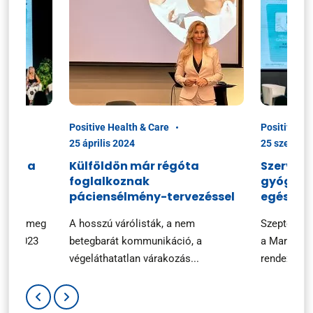
Positive Health & Care
Positive He
25 április 2024
25 szeptem
ciók a
Külföldön már régóta
Szerveze
foglalkoznak
gyógysze
n
páciensélmény-tervezéssel
egészsé
ezték meg
A hosszú várólisták, a nem
Szeptembe
ary 2023
betegbarát kommunikáció, a
a Marketin
végeláthatatlan várakozás...
rendezvényé