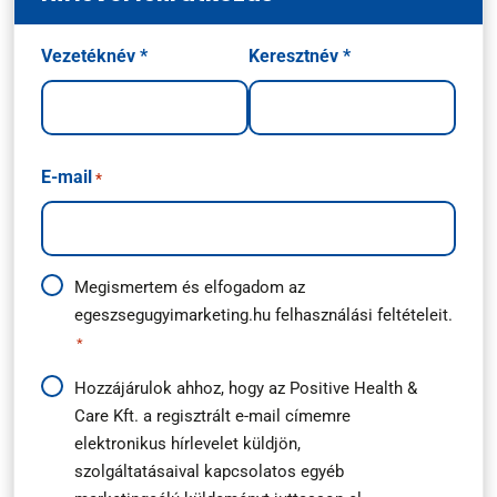
Név
Vezetéknév *
Keresztnév *
*
E-mail
*
Adatkezelési
Megismertem és elfogadom az
egeszsegugyimarketing.hu
felhasználási feltételeit.
útmutató
*
*
Hírlevél
Hozzájárulok ahhoz, hogy az Positive Health &
Care Kft. a regisztrált e-mail címemre
feliratkozás
elektronikus hírlevelet küldjön,
*
szolgáltatásaival kapcsolatos egyéb