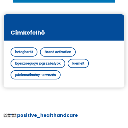
Címkefelhő
betegbarát
Brand activation
Egészségügyi jogszabályok
kiemelt
páciensélmény-tervezés
positive_healthandcare