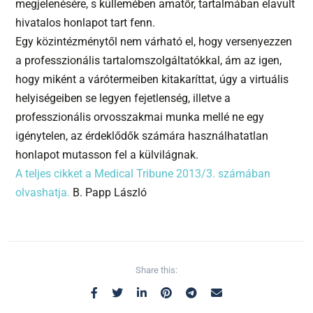
megjelenésére, s küllemében amatőr, tartalmában elavult
hivatalos honlapot tart fenn.
Egy közintézménytől nem várható el, hogy versenyezzen
a professzionális tartalomszolgáltatókkal, ám az igen,
hogy miként a várótermeiben kitakaríttat, úgy a virtuális
helyiségeiben se legyen fejetlenség, illetve a
professzionális orvosszakmai munka mellé ne egy
igénytelen, az érdeklődők számára használhatatlan
honlapot mutasson fel a külvilágnak.
A teljes cikket a Medical Tribune 2013/3. számában
olvashatja.
B. Papp László
Share this: