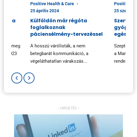
Positive Health & Care
Positive He
25 április 2024
25 szeptem
ciók a
Külföldön már régóta
Szerveze
foglalkoznak
gyógysze
n
páciensélmény-tervezéssel
egészsé
ezték meg
A hosszú várólisták, a nem
Szeptembe
ary 2023
betegbarát kommunikáció, a
a Marketin
végeláthatatlan várakozás...
rendezvényé
- HIRDETÉS -