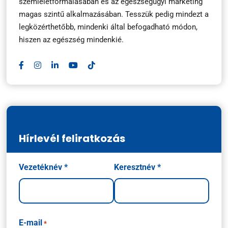
szemléletformálásában és az egészségügyi marketing
magas szintű alkalmazásában. Tesszük pedig mindezt a
legközérthetőbb, mindenki által befogadható módon,
hiszen az egészség mindenkié.
Hírlevél feliratkozás
Név
Vezetéknév *
Keresztnév *
*
E-mail
*