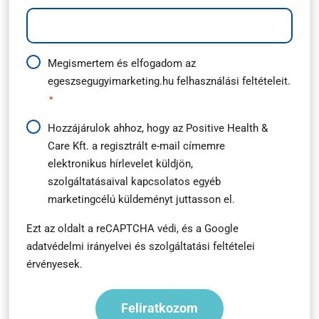
Adatkezelési
Megismertem és elfogadom az
egeszsegugyimarketing.hu
felhasználási feltételeit.
útmutató
*
*
Hírlevél
Hozzájárulok ahhoz, hogy az Positive Health &
Care Kft. a regisztrált e-mail címemre
feliratkozás
elektronikus hírlevelet küldjön,
*
szolgáltatásaival kapcsolatos egyéb
marketingcélú küldeményt juttasson el.
Ezt az oldalt a reCAPTCHA védi, és a
Google
adatvédelmi irányelvei
és
szolgáltatási feltételei
érvényesek.