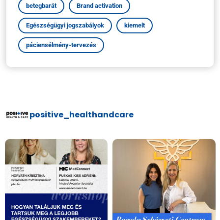
betegbarát
Brand activation
Egészségügyi jogszabályok
kiemelt
páciensélmény-tervezés
positive_healthandcare