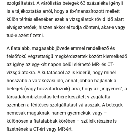
szolgáltatást. A várólistás betegek 63 százaléka igényli
is a tájékoztatás arról, hogy a tb-finanszírozott mellett
külön térítés ellenében ezek a vizsgálatok rövid idő alatt
elvégezhetőek, hiszen akkor el tudja dönteni, akar-e vagy
tud-e azért fizetni.
A fiatalabb, magasabb jövedelemmel rendelkező és
felsőfokú végzettségű megkérdezettek között kiemelkedő
az igény az egy-két napon belül elérhető MR- és CT-
vizsgálatokra. A kutatásból az is kiderül, hogy minél
hosszabb a várakozási idő, annál jobban hajlanak a
betegek (vagy hozzátartozóik) arra, hogy az „ingyenes”, a
társadalombiztosítás terhére készített vizsgálattal
szemben a térítéses szolgáltatást válasszák. A betegek
nemcsak maguknak, hanem gyermekük, vagy –
különösen a fiatalabbak körében – szüleik részére is
fizetnének a CT-ért vagy MR-ért.