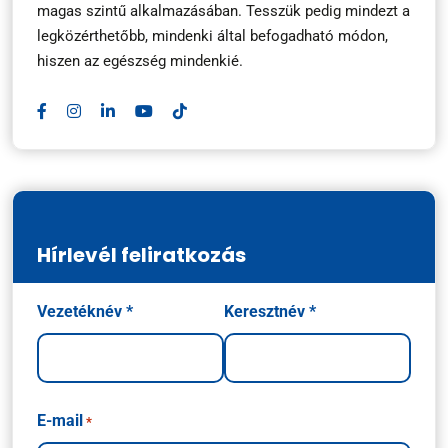
magas szintű alkalmazásában. Tesszük pedig mindezt a
legközérthetőbb, mindenki által befogadható módon,
hiszen az egészség mindenkié.
Hírlevél feliratkozás
Név
Vezetéknév *
Keresztnév *
*
E-mail
*