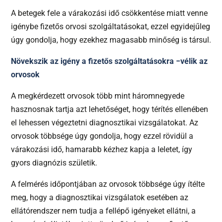
A betegek fele a várakozási idő csökkentése miatt venne
igénybe fizetős orvosi szolgáltatásokat, ezzel egyidejűleg
úgy gondolja, hogy ezekhez magasabb minőség is társul.
Növekszik az igény a fizetős szolgáltatásokra −vélik az
orvosok
A megkérdezett orvosok több mint háromnegyede
hasznosnak tartja azt lehetőséget, hogy térítés ellenében
el lehessen végeztetni diagnosztikai vizsgálatokat. Az
orvosok többsége úgy gondolja, hogy ezzel rövidül a
várakozási idő, hamarabb kézhez kapja a leletet, így
gyors diagnózis születik.
A felmérés időpontjában az orvosok többsége úgy ítélte
meg, hogy a diagnosztikai vizsgálatok esetében az
ellátórendszer nem tudja a fellépő igényeket ellátni, a