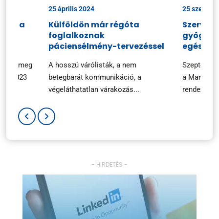
25 április 2024
25 szeptem
ciók a
Külföldön már régóta
Szerveze
foglalkoznak
gyógysze
n
páciensélmény-tervezéssel
egészsé
ezték meg
A hosszú várólisták, a nem
Szeptembe
ary 2023
betegbarát kommunikáció, a
a Marketin
végeláthatatlan várakozás...
rendezvényé
- HIRDETÉS -