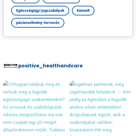
Egészségügyi jogszabályok
kiemelt
páciensélmény-tervezés
positive_healthandcare