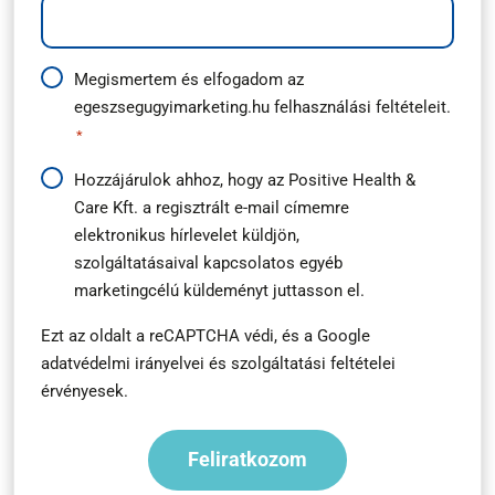
Adatkezelési
Megismertem és elfogadom az
egeszsegugyimarketing.hu
felhasználási feltételeit.
útmutató
*
*
Hírlevél
Hozzájárulok ahhoz, hogy az Positive Health &
Care Kft. a regisztrált e-mail címemre
feliratkozás
elektronikus hírlevelet küldjön,
*
szolgáltatásaival kapcsolatos egyéb
marketingcélú küldeményt juttasson el.
Ezt az oldalt a reCAPTCHA védi, és a
Google
adatvédelmi irányelvei
és
szolgáltatási feltételei
érvényesek.