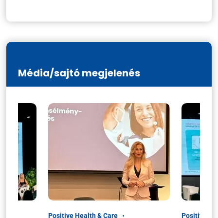
Média/sajtó megjelenés
Positive Health & Care
Positive He