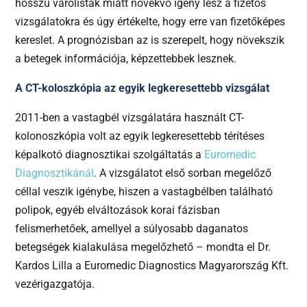
hosszú várólisták miatt növekvő igény lesz a fizetős
vizsgálatokra és úgy értékelte, hogy erre van fizetőképes
kereslet. A prognózisban az is szerepelt, hogy növekszik
a betegek információja, képzettebbek lesznek.
A CT-koloszkópia az egyik legkeresettebb vizsgálat
2011-ben a vastagbél vizsgálatára használt CT-
kolonoszkópia volt az egyik legkeresettebb térítéses
képalkotó diagnosztikai szolgáltatás a
Euromedic
Diagnosztikánál
. A vizsgálatot első sorban megelőző
céllal veszik igénybe, hiszen a vastagbélben található
polipok, egyéb elváltozások korai fázisban
felismerhetőek, amellyel a súlyosabb daganatos
betegségek kialakulása megelőzhető – mondta el Dr.
Kardos Lilla a Euromedic Diagnostics Magyarország Kft.
vezérigazgatója.