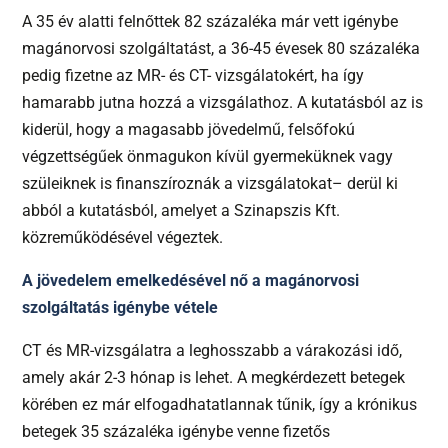
A 35 év alatti felnőttek 82 százaléka már vett igénybe
magánorvosi szolgáltatást, a 36-45 évesek 80 százaléka
pedig fizetne az MR- és CT- vizsgálatokért, ha így
hamarabb jutna hozzá a vizsgálathoz. A kutatásból az is
kiderül, hogy a magasabb jövedelmű, felsőfokú
végzettségűek önmagukon kívül gyermeküknek vagy
szüleiknek is finanszíroznák a vizsgálatokat– derül ki
abból a kutatásból, amelyet a Szinapszis Kft.
közreműködésével végeztek.
A jövedelem emelkedésével nő a magánorvosi
szolgáltatás igénybe vétele
CT és MR-vizsgálatra a leghosszabb a várakozási idő,
amely akár 2-3 hónap is lehet. A megkérdezett betegek
körében ez már elfogadhatatlannak tűnik, így a krónikus
betegek 35 százaléka igénybe venne fizetős