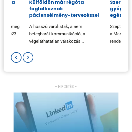
ciók a
Külföldön már régóta
Szerveze
foglalkoznak
gyógysze
n
páciensélmény-tervezéssel
egészsé
ezték meg
A hosszú várólisták, a nem
Szeptembe
ary 2023
betegbarát kommunikáció, a
a Marketin
végeláthatatlan várakozás...
rendezvényé
- HIRDETÉS -