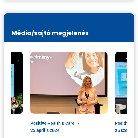
Média/sajtó megjelenés
Positive Health & Care
Positive He
25 április 2024
25 szeptem