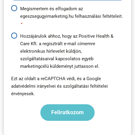
Adatkezelési
Megismertem és elfogadom az
egeszsegugyimarketing.hu
felhasználási feltételeit.
útmutató
*
*
Hírlevél
Hozzájárulok ahhoz, hogy az Positive Health &
Care Kft. a regisztrált e-mail címemre
feliratkozás
elektronikus hírlevelet küldjön,
*
szolgáltatásaival kapcsolatos egyéb
marketingcélú küldeményt juttasson el.
Ezt az oldalt a reCAPTCHA védi, és a
Google
adatvédelmi irányelvei
és
szolgáltatási feltételei
érvényesek.