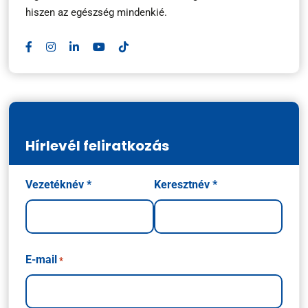
hiszen az egészség mindenkié.
Hírlevél feliratkozás
Név
Vezetéknév *
Keresztnév *
*
E-mail
*