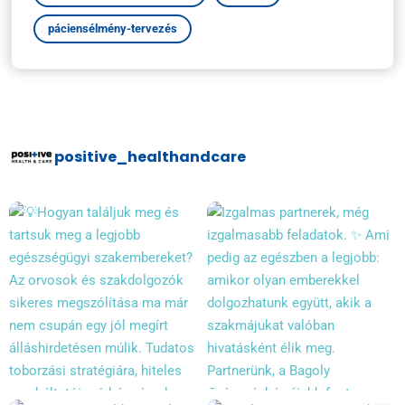
páciensélmény-tervezés
positive_healthandcare