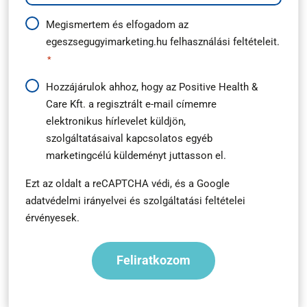
Adatkezelési
Megismertem és elfogadom az
egeszsegugyimarketing.hu
felhasználási feltételeit.
útmutató
*
*
Hírlevél
Hozzájárulok ahhoz, hogy az Positive Health &
Care Kft. a regisztrált e-mail címemre
feliratkozás
elektronikus hírlevelet küldjön,
*
szolgáltatásaival kapcsolatos egyéb
marketingcélú küldeményt juttasson el.
Ezt az oldalt a reCAPTCHA védi, és a
Google
adatvédelmi irányelvei
és
szolgáltatási feltételei
érvényesek.