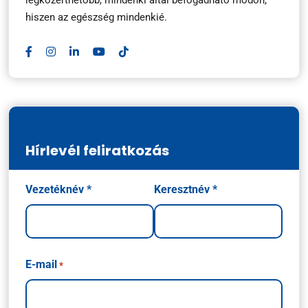
hiszen az egészség mindenkié.
Hírlevél feliratkozás
Név
Vezetéknév *
Keresztnév *
*
E-mail
*