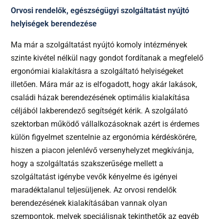
Orvosi rendelők, egészségügyi szolgáltatást nyújtó
helyiségek berendezése
Ma már a szolgáltatást nyújtó komoly intézmények
szinte kivétel nélkül nagy gondot fordítanak a megfelelő
ergonómiai kialakításra a szolgáltató helyiségeket
illetően. Mára már az is elfogadott, hogy akár lakások,
családi házak berendezésének optimális kialakítása
céljából lakberendező segítségét kérik. A szolgálató
szektorban működő vállalkozásoknak azért is érdemes
külön figyelmet szentelnie az ergonómia kérdéskörére,
hiszen a piacon jelenlévő versenyhelyzet megkívánja,
hogy a szolgáltatás szakszerűsége mellett a
szolgáltatást igénybe vevők kényelme és igényei
maradéktalanul teljesüljenek. Az orvosi rendelők
berendezésének kialakításában vannak olyan
szempontok, melyek speciálisnak tekinthetők az egyéb