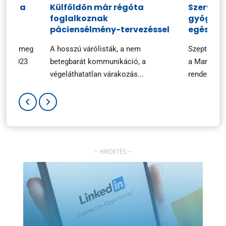
ciók a
Külföldön már régóta
Szerveze
foglalkoznak
gyógysze
n
páciensélmény-tervezéssel
egészsé
ezték meg
A hosszú várólisták, a nem
Szeptembe
ary 2023
betegbarát kommunikáció, a
a Marketin
végeláthatatlan várakozás...
rendezvényé
- HIRDETÉS -