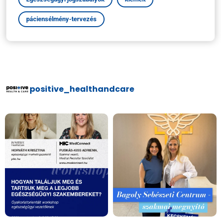
páciensélmény-tervezés
positive_healthandcare