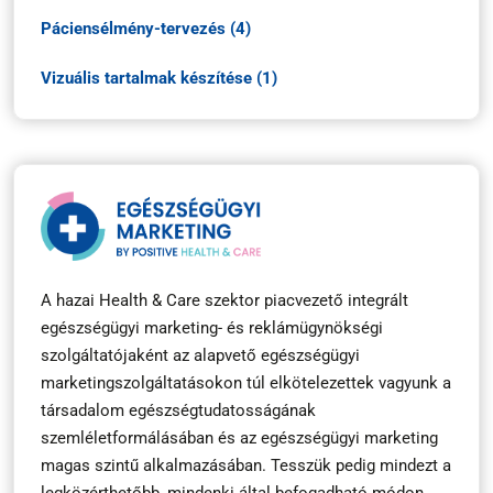
Páciensélmény-tervezés (4)
Vizuális tartalmak készítése (1)
A hazai Health & Care szektor piacvezető integrált
egészségügyi marketing- és reklámügynökségi
szolgáltatójaként az alapvető egészségügyi
marketingszolgáltatásokon túl elkötelezettek vagyunk a
társadalom egészségtudatosságának
szemléletformálásában és az egészségügyi marketing
magas szintű alkalmazásában. Tesszük pedig mindezt a
legközérthetőbb, mindenki által befogadható módon,