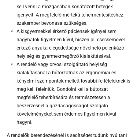
kell venni a mozgásában korlátozott betegek
igényeit. A megfelelő mértékű tehermentesítéshez
szakember bevonása szükséges.
A kisgyermekkel érkező páciensek igényei sem
hagyhatók figyelmen kívül, hiszen pl. csecsemővel
érkező anyuka elégedettsége növelhető pelenkázó
helyiség és gyermekmegőrző kialakításával.
A rendelő vagy orvosi szolgáltató helyiség
kialakításánál a bútorzatnak az ergonómiai és
kényelmi szempontok mellett további feltételeknek is
meg kell felelniük. Gondolni kell a bútorzat
megfelelő teherbírására és természetesen a
beszerzésnél a gazdaságosságot szolgáló
követelményeket sem érdemes figyelmen kívül
hagyni.
A rendelők berendezésénél is segítséget tudunk nyújtani