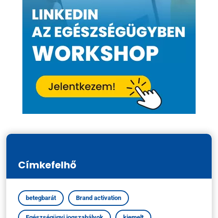
Címkefelhő
betegbarát
Brand activation
Egészségügyi jogszabályok
kiemelt