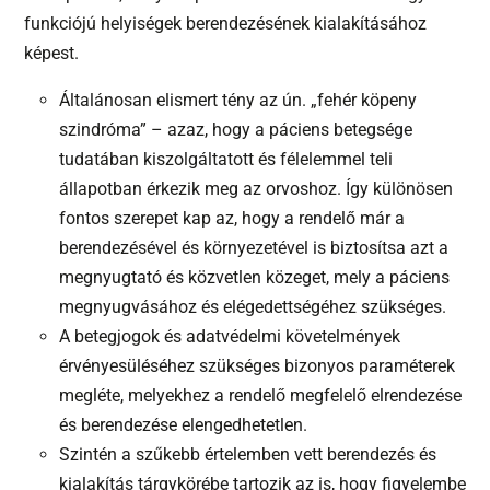
funkciójú helyiségek berendezésének kialakításához
képest.
Általánosan elismert tény az ún. „fehér köpeny
szindróma” – azaz, hogy a páciens betegsége
tudatában kiszolgáltatott és félelemmel teli
állapotban érkezik meg az orvoshoz. Így különösen
fontos szerepet kap az, hogy a rendelő már a
berendezésével és környezetével is biztosítsa azt a
megnyugtató és közvetlen közeget, mely a páciens
megnyugvásához és elégedettségéhez szükséges.
A betegjogok és adatvédelmi követelmények
érvényesüléséhez szükséges bizonyos paraméterek
megléte, melyekhez a rendelő megfelelő elrendezése
és berendezése elengedhetetlen.
Szintén a szűkebb értelemben vett berendezés és
kialakítás tárgykörébe tartozik az is, hogy figyelembe