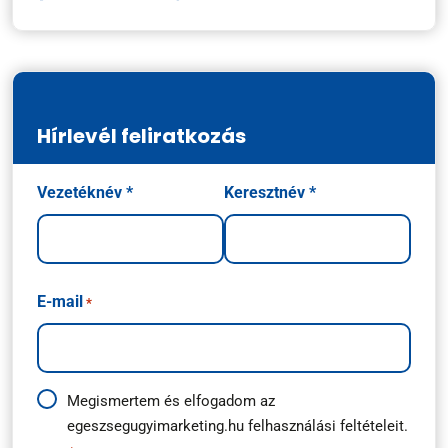
Hírlevél feliratkozás
Név
Vezetéknév *
Keresztnév *
*
E-mail
*
Adatkezelési
Megismertem és elfogadom az
egeszsegugyimarketing.hu
felhasználási feltételeit.
útmutató