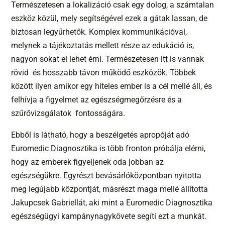
Természetesen a lokalizáció csak egy dolog, a számtalan
eszköz közül, mely segítségével ezek a gátak lassan, de
biztosan legyűrhetők. Komplex kommunikációval,
melynek a tájékoztatás mellett része az edukáció is,
nagyon sokat el lehet érni. Természetesen itt is vannak
rövid és hosszabb távon működő eszközök. Többek
között ilyen amikor egy hiteles ember is a cél mellé áll, és
felhívja a figyelmet az egészségmegőrzésre és a
szűrővizsgálatok fontosságára.
Ebből is látható, hogy a beszélgetés apropóját adó
Euromedic Diagnosztika is több fronton próbálja elérni,
hogy az emberek figyeljenek oda jobban az
egészségükre. Egyrészt bevásárlóközpontban nyitotta
meg legújabb központját, másrészt maga mellé állította
Jakupcsek Gabriellát, aki mint a Euromedic Diagnosztika
egészségügyi kampánynagykövete segíti ezt a munkát.