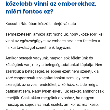
közelebb vinni az emberekhez,
miért fontos ez?
Kossuth Rádióban készült interjú vázlata
Természetesen, amikor azt mondjuk, hogy „közelebb” kell
vinni az egészségügyet az emberekhez, nem feltétlen a
fizikai távolságot szeretnénk legyőzni.
Amikor betegek vagyunk, nagyon sok félelmünk és
kétségünk van, mely a betegségtudatunkat táplálja. Nem
szeretjük a betegséget, és éppen ezért nem szeretjük a
köré csoportosult szolgáltatásokat sem, így nem
szeretjük az orvosi rendelőket, a kórházakat, de még a
patikákat sem. Nagy ívben elkerüljük ezeket, amikor csak
tehetjük. Csak akkor megyünk orvoshoz, ha nagyon
muszáj, és sajnos vannak esetek, amikor ez már késő.