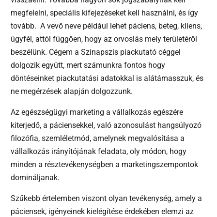
megfelelni, speciális kifejezéseket kell használni, és így
tovább. A vevő neve például lehet páciens, beteg, kliens,
ügyfél, attól függően, hogy az orvoslás mely területéről
beszélünk. Cégem a Szinapszis piackutató céggel
dolgozik együtt, mert számunkra fontos hogy
döntéseinket piackutatási adatokkal is alátámasszuk, és
ne megérzések alapján dolgozzunk.
Az egészségügyi marketing a vállalkozás egészére
kiterjedő, a páciensekkel, való azonosulást hangsúlyozó
filozófia, szemléletmód, amelynek megvalósítása a
vállalkozás irányítójának feladata, oly módon, hogy
minden a résztevékenységben a marketingszempontok
domináljanak.
Szűkebb értelemben viszont olyan tevékenység, amely a
páciensek, igényeinek kielégítése érdekében elemzi az