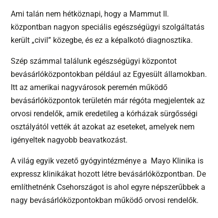
Ami talán nem hétköznapi, hogy a Mammut II.
központban nagyon speciális egészségügyi szolgáltatás
került „civil” közegbe, és ez a képalkotó diagnosztika.
Szép számmal találunk egészségügyi központot
bevásárlóközpontokban például az Egyesült államokban.
Itt az amerikai nagyvárosok peremén működő
bevásárlóközpontok területén már régóta megjelentek az
orvosi rendelők, amik eredetileg a kórházak sürgősségi
osztályától vették át azokat az eseteket, amelyek nem
igényeltek nagyobb beavatkozást.
A világ egyik vezető gyógyintézménye a Mayo Klinika is
expressz klinikákat hozott létre bevásárlóközpontban. De
említhetnénk Csehországot is ahol egyre népszerűbbek a
nagy bevásárlóközpontokban működő orvosi rendelők.