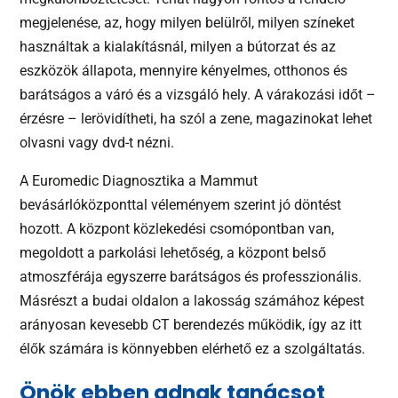
megjelenése, az, hogy milyen belülről, milyen színeket
használtak a kialakításnál, milyen a bútorzat és az
eszközök állapota, mennyire kényelmes, otthonos és
barátságos a váró és a vizsgáló hely. A várakozási időt –
érzésre – lerövidítheti, ha szól a zene, magazinokat lehet
olvasni vagy dvd-t nézni.
A Euromedic Diagnosztika a Mammut
bevásárlóközponttal véleményem szerint jó döntést
hozott. A központ közlekedési csomópontban van,
megoldott a parkolási lehetőség, a központ belső
atmoszférája egyszerre barátságos és professzionális.
Másrészt a budai oldalon a lakosság számához képest
arányosan kevesebb CT berendezés működik, így az itt
élők számára is könnyebben elérhető ez a szolgáltatás.
Önök ebben adnak tanácsot