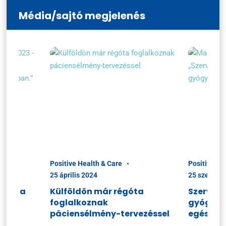
Média/sajtó megjelenés
Positive Health & Care
Positive He
25 április 2024
25 szeptem
ciók a
Külföldön már régóta
Szerveze
foglalkoznak
gyógysze
n
páciensélmény-tervezéssel
egészsé