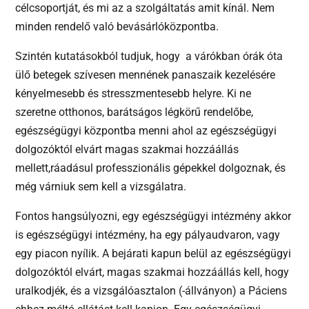
célcsoportját, és mi az a szolgáltatás amit kínál. Nem
minden rendelő való bevásárlóközpontba.
Szintén kutatásokból tudjuk, hogy a várókban órák óta
ülő betegek szívesen mennének panaszaik kezelésére
kényelmesebb és stresszmentesebb helyre. Ki ne
szeretne otthonos, barátságos légkörű rendelőbe,
egészségügyi központba menni ahol az egészségügyi
dolgozóktól elvárt magas szakmai hozzáállás
mellett,ráadásul professzionális gépekkel dolgoznak, és
még várniuk sem kell a vizsgálatra.
Fontos hangsúlyozni, egy egészségügyi intézmény akkor
is egészségügyi intézmény, ha egy pályaudvaron, vagy
egy piacon nyílik. A bejárati kapun belül az egészségügyi
dolgozóktól elvárt, magas szakmai hozzáállás kell, hogy
uralkodjék, és a vizsgálóasztalon (-állványon) a Páciens