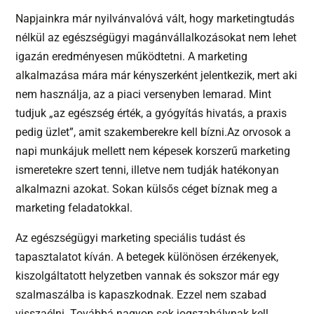
Napjainkra már nyilvánvalóvá vált, hogy marketingtudás
nélkül az egészségügyi magánvállalkozásokat nem lehet
igazán eredményesen működtetni. A marketing
alkalmazása mára már kényszerként jelentkezik, mert aki
nem használja, az a piaci versenyben lemarad. Mint
tudjuk „az egészség érték, a gyógyítás hivatás, a praxis
pedig üzlet”, amit szakemberekre kell bízni.Az orvosok a
napi munkájuk mellett nem képesek korszerű marketing
ismeretekre szert tenni, illetve nem tudják hatékonyan
alkalmazni azokat. Sokan külsős céget bíznak meg a
marketing feladatokkal.
Az egészségügyi marketing speciális tudást és
tapasztalatot kíván. A betegek különösen érzékenyek,
kiszolgáltatott helyzetben vannak és sokszor már egy
szalmaszálba is kapaszkodnak. Ezzel nem szabad
visszaélni. Továbbá nagyon sok jogszabálynak kell