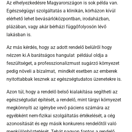
Az elhelyezkedésre Magyarországon is sok példa van.
Egészségügyi szolgáltatás a klinikán, kórházon kívül
elérhető lehet bevásárlóközpontban, irodaházban,
plázában, vagy akár bérházi függőfolyosón lévő
lakásban is.
Az más kérdés, hogy az adott rendelő belülről hogy
nézzen ki.A barátságos hangulat például oldja a
feszültséget, a professzionalizmust sugárzó környezet
pedig növeli a bizalmat, mindkét esetben az emberek
nyitottabbak lesznek az egészségtudatos üzenetekre is.
Azon túl, hogy a rendelő belső kialakítása segítheti az
egészségtudat építését, a rendelő, mint tárgyi környezet
megkönnyíti az igénybe vevő páciens számára az
egyébként nem-fizikai szolgáltatás értékelését, a cég
azonosítását és egy másik konkurens rendelőtől való
megkülönböztetését. Tehát nagyon fontos a rendelő