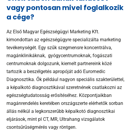
vagy pontosan mivel foglalkozik
a cége?
Az Első Magyar Egészségügyi Marketing Kft.
kimondottan az egészségügyre specializálta marketing
tevékenységét. Egy szűk szegmensre koncentrálva,
magánklinikáknak, gyógycentrumoknak, fogászati
centrumoknak dolgozunk, kiemelt partnereink közé
tartozik a beszélgetés apropóját adó Euromedic
Diagnosztika. Ők például nagyon speciális szakterülettel,
a képalkotó diagnosztikával szeretnének csatlakozni az
egészségtudatosság erősítéséhez. Központjaikban
magánrendelés keretében országszerte elérhetők sorban
állás nélkül a legkorszerűbb képalkotó diagnosztikai
eljárások, mint pl CT, MR, Ultrahang vizsgálatok
csontsűrűségmérés vagy röntgen.