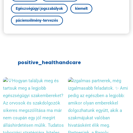
Egészségügyi jogszabályok
kiemelt
páciensélmény-tervezés
positive_healthandcare