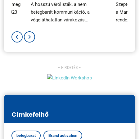
ezték meg
A hosszú várólisták, a nem
Szeptembe
ary 2023
betegbarát kommunikáció, a
a Marketin
végeláthatatlan várakozás...
rendezvényé
- HIRDETÉS -
Címkefelhő
betegbarát
Brand activation