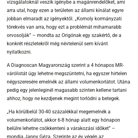
vizsgálatoknál veszik igénybe a magánrendelőket, ami
arra utal, hogy ezen a területen az állami kínálat egyre
jobban elmaradt az igényektől. „Komoly kormányzati
törekvés van arra, hogy ezt a problémát mihamarabb
orvosolják” – mondta az Origónak egy szakértő, de a
konkrét részletekről még névtelenül sem kívánt
nyilatkozni.
A Diagnoscan Magyarország szerint a 4 hónapos MR-
várólistát úgy lehetne megszüntetni, ha egyszer hirtelen
négyszeresére emelnék az állami volumenkorlátot. Utána
pedig egy jelenleginél magasabb szinten kellene tartani
ahhoz, hogy ne kezdjenek megint torlódni a betegek.
„Ha körülbelül 30-40 százalékkal megemelnék a
volumenkorlátot, akkor 6-8 hónap alatt egy hónapon
belülre lehetne csökkenteni a várakozási időket” –
mondja Janny Géza. Szerinte az év végén az