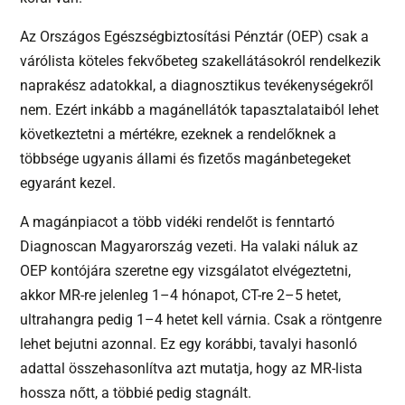
Az Országos Egészségbiztosítási Pénztár (OEP) csak a
várólista köteles fekvőbeteg szakellátásokról rendelkezik
naprakész adatokkal, a diagnosztikus tevékenységekről
nem. Ezért inkább a magánellátók tapasztalataiból lehet
következtetni a mértékre, ezeknek a rendelőknek a
többsége ugyanis állami és fizetős magánbetegeket
egyaránt kezel.
A magánpiacot a több vidéki rendelőt is fenntartó
Diagnoscan Magyarország vezeti. Ha valaki náluk az
OEP kontójára szeretne egy vizsgálatot elvégeztetni,
akkor MR-re jelenleg 1–4 hónapot, CT-re 2–5 hetet,
ultrahangra pedig 1–4 hetet kell várnia. Csak a röntgenre
lehet bejutni azonnal. Ez egy korábbi, tavalyi hasonló
adattal összehasonlítva azt mutatja, hogy az MR-lista
hossza nőtt, a többié pedig stagnált.