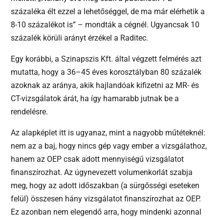
százaléka élt ezzel a lehetőséggel, de ma már elérhetik a
8-10 százalékot is” – mondták a cégnél. Ugyancsak 10
százalék körüli arányt érzékel a Raditec.
Egy korábbi, a Szinapszis Kft. által végzett felmérés azt
mutatta, hogy a 36–45 éves korosztályban 80 százalék
azoknak az aránya, akik hajlandóak kifizetni az MR- és
CT-vizsgálatok árát, ha így hamarabb jutnak be a
rendelésre.
Az alapképlet itt is ugyanaz, mint a nagyobb műtéteknél:
nem az a baj, hogy nincs gép vagy ember a vizsgálathoz,
hanem az OEP csak adott mennyiségű vizsgálatot
finanszírozhat. Az úgynevezett volumenkorlát szabja
meg, hogy az adott időszakban (a sürgősségi eseteken
felül) összesen hány vizsgálatot finanszírozhat az OEP.
Ez azonban nem elegendő arra, hogy mindenki azonnal