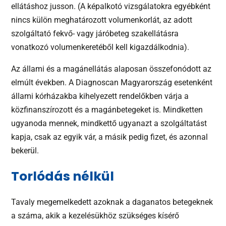
ellátáshoz jusson. (A képalkotó vizsgálatokra egyébként
nincs külön meghatározott volumenkorlát, az adott
szolgáltató fekvő- vagy járóbeteg szakellátásra
vonatkozó volumenkeretéből kell kigazdálkodnia).
Az állami és a magánellátás alaposan összefonódott az
elmúlt években. A Diagnoscan Magyarország esetenként
állami kórházakba kihelyezett rendelőkben várja a
közfinanszírozott és a magánbetegeket is. Mindketten
ugyanoda mennek, mindkettő ugyanazt a szolgáltatást
kapja, csak az egyik vár, a másik pedig fizet, és azonnal
bekerül.
Torlódás nélkül
Tavaly megemelkedett azoknak a daganatos betegeknek
a száma, akik a kezelésükhöz szükséges kísérő