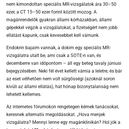
nem kimondottan speciális MR-vizsgálatok ára 30–50
ezer, a CT 15–50 ezer forint között mozog. A
magánrendelők gyakran állami kórházakban, állami
gépekkel végzik a vizsgálatokat, a fizetségért nem jobb
ellátást kapunk, csak kevesebbet kell várnunk.
Endokrin bajaim vannak, a dokim egy speciális MR-
vizsgálatra utalt be, ami csak a SOTE-n van, és
decemberre van időpontom – áll egy beteg tavaly júniusi
bejegyzésében. Neki fél évet kellett várnia a leletre, és bár
az eset vélhetően nem volt sürgősségi (azoknál soron
kívüli az állami ellátás), hat hónap bizonytalanság nem
lehetett kellemes.
Az internetes fórumokon rengetegen kérnek tanácsokat,
keresnek alternatív megoldásokat. „Hova menjek
vizsgálatra? Mennyi lenne egy magánklinikán? Hol jók a