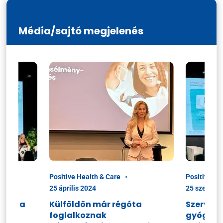
Média/sajtó megjelenés
Positive Health & Care
Positive He
25 április 2024
25 szeptem
ciók a
Külföldön már régóta
Szerveze
foglalkoznak
gyógysze