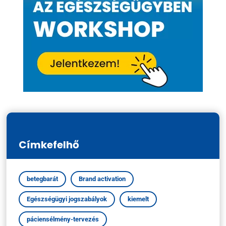
Címkefelhő
betegbarát
Brand activation
Egészségügyi jogszabályok
kiemelt
páciensélmény-tervezés