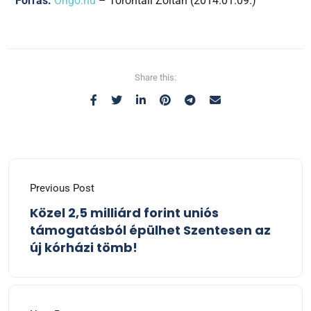
Forrás:
Origo.hu
– Torontáli Zoltán (2014.01.09.)
Share this:
Previous Post
Közel 2,5 milliárd forint uniós
támogatásból épülhet Szentesen az
új kórházi tömb!