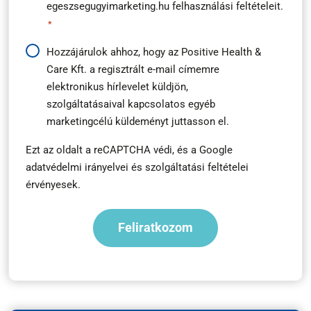
egeszsegugyimarketing.hu
felhasználási feltételeit.
útmutató
*
*
Hírlevél
Hozzájárulok ahhoz, hogy az Positive Health &
Care Kft. a regisztrált e-mail címemre
feliratkozás
elektronikus hírlevelet küldjön,
*
szolgáltatásaival kapcsolatos egyéb
marketingcélú küldeményt juttasson el.
Ezt az oldalt a reCAPTCHA védi, és a
Google
adatvédelmi irányelvei
és
szolgáltatási feltételei
érvényesek.