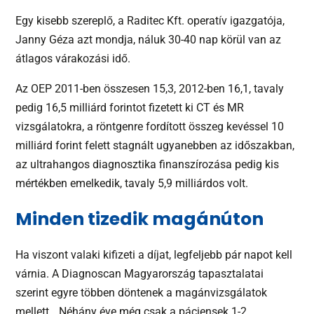
Egy kisebb szereplő, a Raditec Kft. operatív igazgatója,
Janny Géza azt mondja, náluk 30-40 nap körül van az
átlagos várakozási idő.
Az OEP 2011-ben összesen 15,3, 2012-ben 16,1, tavaly
pedig 16,5 milliárd forintot fizetett ki CT és MR
vizsgálatokra, a röntgenre fordított összeg kevéssel 10
milliárd forint felett stagnált ugyanebben az időszakban,
az ultrahangos diagnosztika finanszírozása pedig kis
mértékben emelkedik, tavaly 5,9 milliárdos volt.
Minden tizedik magánúton
Ha viszont valaki kifizeti a díjat, legfeljebb pár napot kell
várnia. A Diagnoscan Magyarország tapasztalatai
szerint egyre többen döntenek a magánvizsgálatok
mellett. „Néhány éve még csak a páciensek 1-2