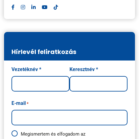
Hírlevél feliratkozás
Név
Vezetéknév *
Keresztnév *
*
E-mail
*
Adatkezelési
Megismertem és elfogadom az