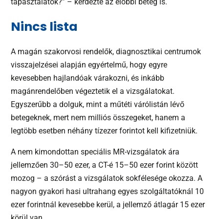
tapasztalatok?” – kérdezte az előbbi beteg is.
Nincs lista
A magán szakorvosi rendelők, diagnosztikai centrumok
visszajelzései alapján egyértelmű, hogy egyre
kevesebben hajlandóak várakozni, és inkább
magánrendelőben végeztetik el a vizsgálatokat.
Egyszerűbb a dolguk, mint a műtéti várólistán lévő
betegeknek, mert nem milliós összegeket, hanem a
legtöbb esetben néhány tízezer forintot kell kifizetniük.
A nem kimondottan speciális MR-vizsgálatok ára
jellemzően 30–50 ezer, a CT-é 15–50 ezer forint között
mozog – a szórást a vizsgálatok sokfélesége okozza. A
nagyon gyakori hasi ultrahang egyes szolgáltatóknál 10
ezer forintnál kevesebbe kerül, a jellemző átlagár 15 ezer
körül van.