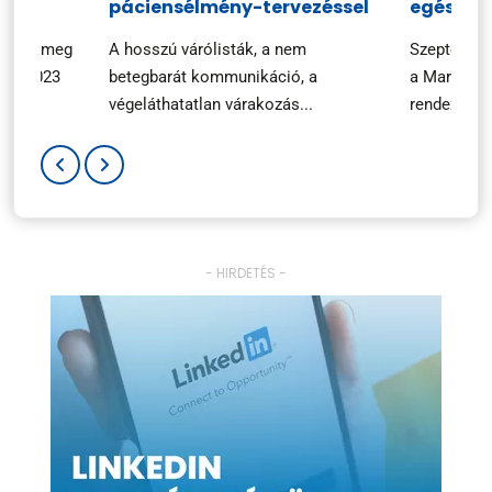
n
páciensélmény-tervezéssel
egészsé
ezték meg
A hosszú várólisták, a nem
Szeptembe
ary 2023
betegbarát kommunikáció, a
a Marketin
végeláthatatlan várakozás...
rendezvényé
- HIRDETÉS -