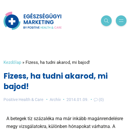
Kezdőlap
»
Fizess, ha tudni akarod, mi bajod!
Fizess, ha tudni akarod, mi
bajod!
Positive Health & Care
Archív
2014.01.09.
(0)
A betegek tíz százaléka ma már inkább magánrendelésre
megy vizsgálatokra, különben hónapokat várhatna. A