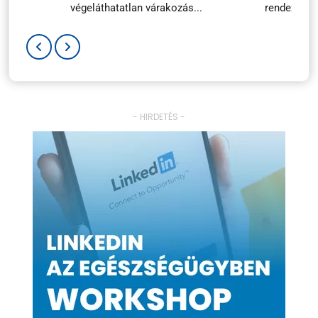
végeláthatatlan várakozás...
rendezvényé
- HIRDETÉS -