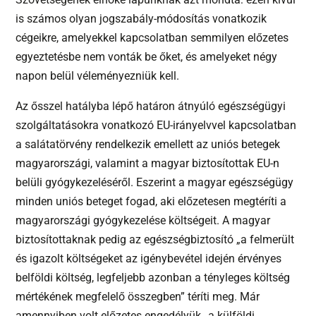
is számos olyan jogszabály-módosítás vonatkozik
cégeikre, amelyekkel kapcsolatban semmilyen előzetes
egyeztetésbe nem vonták be őket, és amelyeket négy
napon belül véleményezniük kell.
Az ősszel hatályba lépő határon átnyúló egészségügyi
szolgáltatásokra vonatkozó EU-irányelvvel kapcsolatban
a salátatörvény rendelkezik emellett az uniós betegek
magyarországi, valamint a magyar biztosítottak EU-n
belüli gyógykezeléséről. Eszerint a magyar egészségügy
minden uniós beteget fogad, aki előzetesen megtéríti a
magyarországi gyógykezelése költségeit. A magyar
biztosítottaknak pedig az egészségbiztosító „a felmerült
és igazolt költségeket az igénybevétel idején érvényes
belföldi költség, legfeljebb azonban a tényleges költség
mértékének megfelelő összegben” téríti meg. Már
amennyiben volt előzetes engedélyük „a külföldi