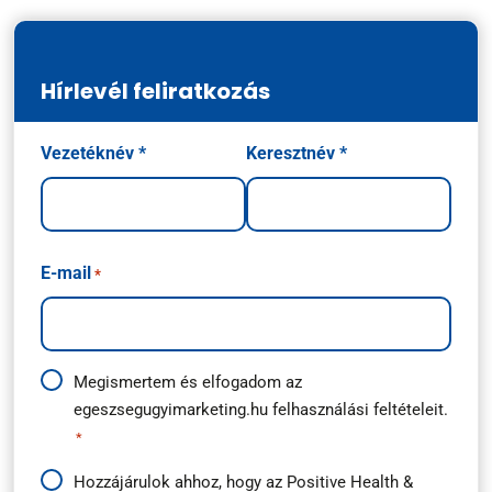
Hírlevél feliratkozás
Név
Vezetéknév *
Keresztnév *
*
E-mail
*
Adatkezelési
Megismertem és elfogadom az
egeszsegugyimarketing.hu
felhasználási feltételeit.
útmutató
*
*
Hírlevél
Hozzájárulok ahhoz, hogy az Positive Health &