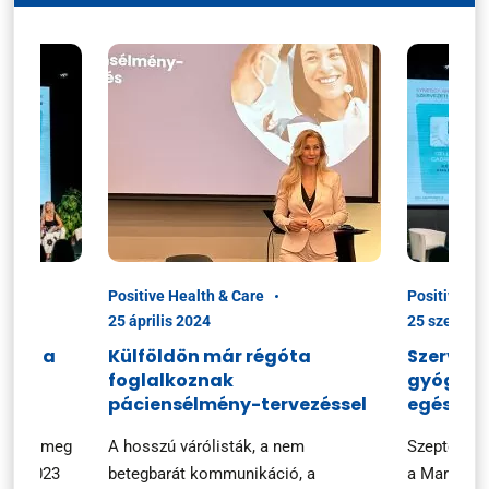
Positive Health & Care
Positive He
25 április 2024
25 szeptem
ciók a
Külföldön már régóta
Szerveze
foglalkoznak
gyógysze
n
páciensélmény-tervezéssel
egészsé
ezték meg
A hosszú várólisták, a nem
Szeptembe
ary 2023
betegbarát kommunikáció, a
a Marketin