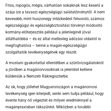
Friss, ropogós, mégis, várhatóan sokaknak lesz keserű a
szája íze a tavaszi egészségügyi salátatörvénytől. A nem
kevesebb, mint huszonegy intézkedést felsoroló, számos
egészségügyi és egészségbiztosítási törvényt módosító
kormány-előterjesztés például a jelenleginél jóval
átláthatóbbá – és ez által mellesleg adózási oldalról is
megfoghatóvá – tenné a magán-egészségügyi
szolgáltatók tevékenységének egy részét.
A mostani gyakorlattal ellentétben a szűrővizsgálatokról
a jövőben a magánorvosoknak is jelentést kellene
küldeniük a Nemzeti Rákregiszterbe.
Az ok, hogy jóllehet Magyarországon a magánorvosi
tevékenység igen kiterjedt, senki sem tudja például, hogy
évente hány nő végeztet és milyen eredménnyel a
magánpraxisban rákszűrést. Miközben a további