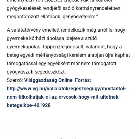
gyógykezelések rendjéről szóló kormányrendeletben
meghatározott ellátások igénybevételére.”
A salátatörvény emellett rendelkezik még arról is, hogy
gyermeke kórházi ápolása idejére a szülő
gyermekápolási táppénzre jogosult, valamint, hogy a
beteg egyedi méltányossági kérelem alapján újra kaphat
támogatással egy egyébként már nem támogatott
gyógyászati segédeszközt.
Szerző:
Világgazdaság Online Forrás:
http://www.vg.hu/vallalatok/egeszsegugy/mostantol-
nem-titkolhatjak-el-az-orvosok-hogy-mit-ultetnek-
betegeikbe-401928