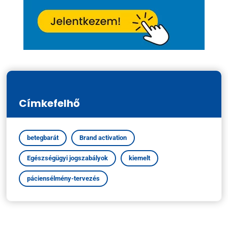
Címkefelhő
betegbarát
Brand activation
Egészségügyi jogszabályok
kiemelt
páciensélmény-tervezés