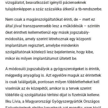
vizsgálatot, beavatkozást igénylő pácienseknek
tulajdonképpen a száz százaléka átkerül a tb-rendszerbe.
Nem csak a magánszolgáltatókat érinti, de – mert ez
által jóval transzparensebb lesz a működésük – szintén
őket érintheti kellemetlenül egy másik jogszabály-
módosítás, amely szerint létrehoznak egy központi
implantátum regisztert, amelybe mindenkin
szolgáltatónak kötelező lesz bejelentenie, hogy kibe,
mikor és milyen implantátumot ültetett be.
A módosuló jogszabályok a gyógyszercégeket is érintik,
mégpedig anyagilag is. Azt egyelőre maguk az érintettek
is csak találgatják, pontosan milyen többletterheket kell
viselniük az év közepétől, amikor is a tervek szerint
többféle új szolgáltatási térítési díjat is fizetniük kellene.
Ilku Lívia, a Magyarországi Gyógyszergyártók Országos
Szövetségének elnöke lapunknak azt mondta: ezen kívül