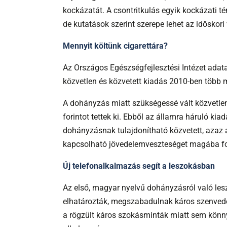
kockázatát. A csontritkulás egyik kockázati té
de kutatások szerint szerepe lehet az időskori
Mennyit költünk cigarettára?
Az Országos Egészségfejlesztési Intézet adat
közvetlen és közvetett kiadás 2010-ben több mi
A dohányzás miatt szükségessé vált közvetlen
forintot tettek ki. Ebből az államra háruló kia
dohányzásnak tulajdonítható közvetett, azaz
kapcsolható jövedelemveszteséget magába fog
Új telefonalkalmazás segít a leszokásban
Az első, magyar nyelvű dohányzásról való lesz
elhatározták, megszabadulnak káros szenvedél
a rögzült káros szokásminták miatt sem könny