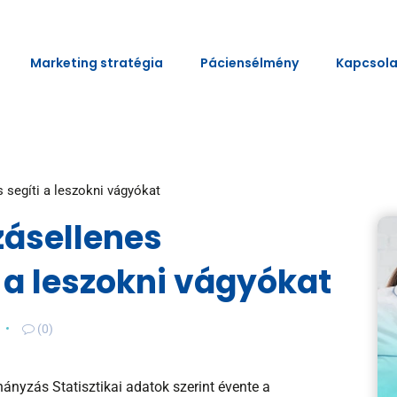
Marketing stratégia
Páciensélmény
Kapcsola
segíti a leszokni vágyókat
ásellenes
 a leszokni vágyókat
(0)
ányzás Statisztikai adatok szerint évente a