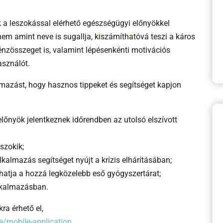
 a leszokással elérhető egészségügyi előnyökkel
em amint neve is sugallja, kiszámíthatóvá teszi a káros
énzösszeget is, valamint lépésenkénti motivációs
asználót.
kalmazást, hogy hasznos tippeket és segítséget kapjon
őnyök jelentkeznek időrendben az utolsó elszívott
szokik;
lkalmazás segítséget nyújt a krízis elhárításában;
lhatja a hozzá legközelebb eső gyógyszertárat;
alkalmazásban.
ra érhető el,
e/mobile-application