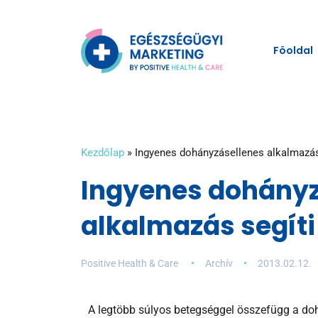
Föoldal
Kezdőlap
»
Ingyenes dohányzásellenes alkalmazás 
Ingyenes dohányz
alkalmazás segíti
Positive Health & Care
Archív
2013.02.12.
A legtöbb súlyos betegséggel összefügg a doh