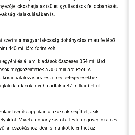
nyezője, okozhatja az ízületi gyulladások fellobbanását,
 vakság kialakulásában is.
ai szerint a magyar lakosság dohányzása miatt fellépő
nt 440 milliárd forint volt.
 egyéni és állami kiadások összesen 354 milliárd
dások megközelítették a 300 milliárd Ft-ot. A
 a korai halálozáshoz és a megbetegedésekhez
laló kiadások meghaladták a 87 milliárd Ft-ot.
okást segítő applikáció azoknak segíthet, akik
yüktől. Mivel a dohányzásról a testi függőség okán és
ű, a leszokáshoz ideális mankót jelenthet az