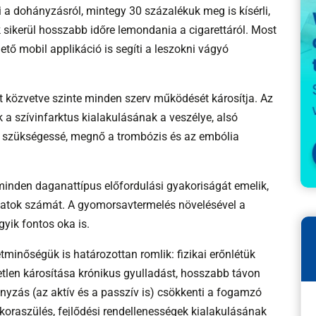
a dohányzásról, mintegy 30 százalékuk meg is kísérli,
sikerül hosszabb időre lemondania a cigarettáról. Most
tő mobil applikáció is segíti a leszokni vágyó
t közvetve szinte minden szerv működését károsítja. Az
 a szívinfarktus kialakulásának a veszélye, alsó
t szükségessé, megnő a trombózis és az embólia
inden daganattípus előfordulási gyakoriságát emelik,
anatok számát. A gyomorsavtermelés növelésével a
ik fontos oka is.
tminőségük is határozottan romlik: fizikai erőnlétük
etlen károsítása krónikus gyulladást, hosszabb távon
yzás (az aktív és a passzív is) csökkenti a fogamzó
koraszülés, fejlődési rendellenességek kialakulásának