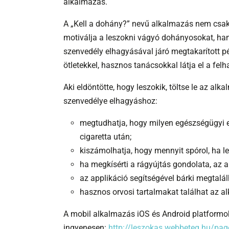
alkalmazás.
A „Kell a dohány?” nevű alkalmazás nem csak
motiválja a leszokni vágyó dohányosokat, han
szenvedély elhagyásával járó megtakarított p
ötletekkel, hasznos tanácsokkal látja el a felh
Aki eldöntötte, hogy leszokik, töltse le az al
szenvedélye elhagyáshoz:
megtudhatja, hogy milyen egészségügyi el
cigaretta után;
kiszámolhatja, hogy mennyit spórol, ha le
ha megkísérti a rágyújtás gondolata, az a
az applikáció segítségével bárki megtalá
hasznos orvosi tartalmakat találhat az 
A mobil alkalmazás iOS és Android platformok
ingyenesen:
http://leszokas.webbeteg.hu/pag