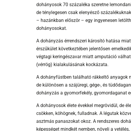
dohányosok 70 százaléka szeretne lemondani 
de ténylegesen csak elenyésző százalékuknak 
– hazánkban először – egy ingyenesen letölthe
dohányosokat.
A dohányzás érrendszeri károsító hatása miat
érszűkület következtében jelentősen emelkedik
végtagi keringészavar miatt amputáció válha
(vérrög) kialakulásának kockázata.
A dohányfüstben található rákkeltő anyagok m
de különösen a szájüregi, gége-, és tüdődag
dohányzás a gyomorfekély, gyomordaganat egy
A dohányosok élete évekkel megrövidül, de éle
csökken, köhögnek, fulladnak. A légutak közv
asztmás panaszokat okoz. A rendszeres dohán
képességet mindkét nemben, növeli a vetélés, 