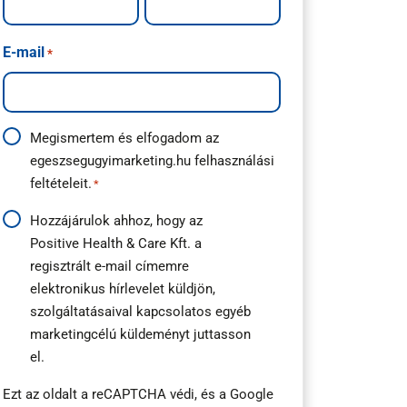
E-mail
*
Adatkezelési
Megismertem és elfogadom az
egeszsegugyimarketing.hu
felhasználási
útmutató
feltételeit.
*
*
Hírlevél
Hozzájárulok ahhoz, hogy az
Positive Health & Care Kft. a
feliratkozás
regisztrált e-mail címemre
*
elektronikus hírlevelet küldjön,
szolgáltatásaival kapcsolatos egyéb
marketingcélú küldeményt juttasson
el.
Ezt az oldalt a reCAPTCHA védi, és a
Google