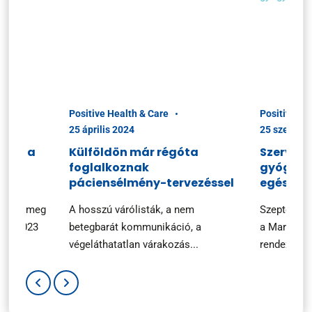
Positive Health & Care
Positive He
25 április 2024
25 szeptem
ciók a
Külföldön már régóta
Szerveze
foglalkoznak
gyógysze
n
páciensélmény-tervezéssel
egészsé
ezték meg
A hosszú várólisták, a nem
Szeptembe
ary 2023
betegbarát kommunikáció, a
a Marketin
végeláthatatlan várakozás...
rendezvényé