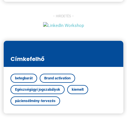
- HIRDETÉS -
Címkefelhő
betegbarát
Brand activation
Egészségügyi jogszabályok
kiemelt
páciensélmény-tervezés