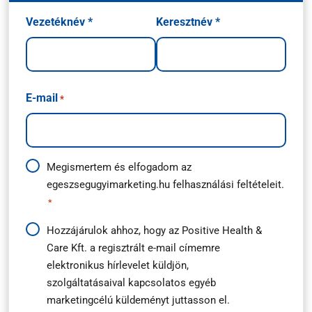
Név
Vezetéknév *
Keresztnév *
*
E-mail
*
Adatkezelési
Megismertem és elfogadom az
egeszsegugyimarketing.hu
felhasználási feltételeit.
útmutató
*
*
Hírlevél
Hozzájárulok ahhoz, hogy az Positive Health &
Care Kft. a regisztrált e-mail címemre
feliratkozás
elektronikus hírlevelet küldjön,
*
szolgáltatásaival kapcsolatos egyéb
marketingcélú küldeményt juttasson el.