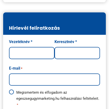
Hírlevél feliratkozás
Név
Vezetéknév *
Keresztnév *
*
E-mail
*
Adatkezelési
Megismertem és elfogadom az
egeszsegugyimarketing.hu
felhasználási feltételeit.
útmutató
*
*