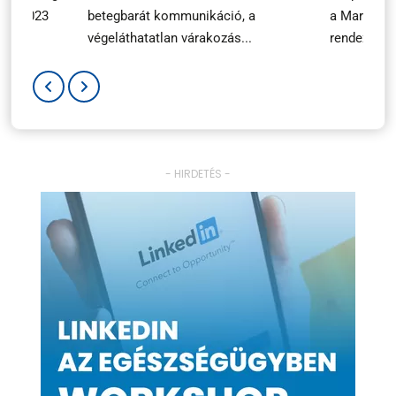
ary 2023
betegbarát kommunikáció, a
a Marketin
végeláthatatlan várakozás...
rendezvényé
- HIRDETÉS -