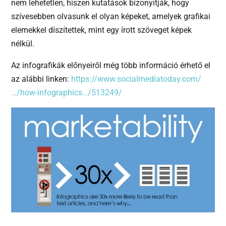
nem lehetetlen, hiszen kutatások bizonyítják, hogy
szívesebben olvasunk el olyan képeket, amelyek grafikai
elemekkel díszítettek, mint egy írott szöveget képek
nélkül.
Az infografikák előnyeiről még több információ érhető el
az alábbi linken:
https://www.socialmediatoday.com/
…/how-infographics…/513249/