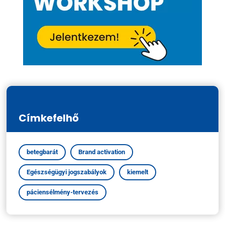
Címkefelhő
betegbarát
Brand activation
Egészségügyi jogszabályok
kiemelt
páciensélmény-tervezés