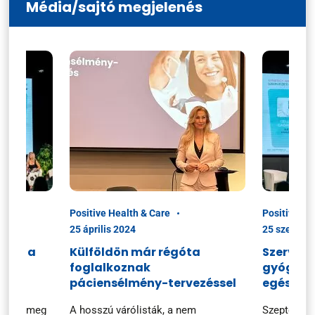
Média/sajtó megjelenés
Positive Health & Care
Positive He
25 április 2024
25 szeptem
ciók a
Külföldön már régóta
Szerveze
foglalkoznak
gyógysze
n
páciensélmény-tervezéssel
egészsé
ezték meg
A hosszú várólisták, a nem
Szeptembe