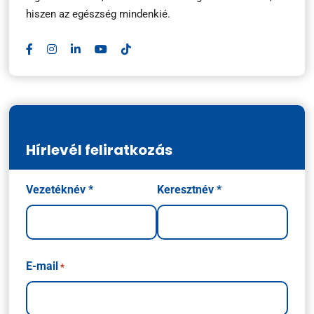
hiszen az egészség mindenkié.
Hírlevél feliratkozás
Név
Vezetéknév *
Keresztnév *
*
E-mail
*