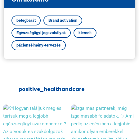
betegbarát
Brand activation
Egészségügyi jogszabályok
kiemelt
páciensélmény-tervezés
positive_healthandcare