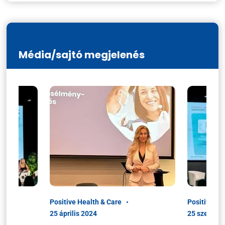
Média/sajtó megjelenés
Positive Health & Care
Positive He
25 április 2024
25 szeptem