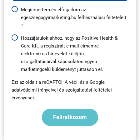
Adatkezelési
Megismertem és elfogadom az
egeszsegugyimarketing.hu
felhasználási feltételeit.
útmutató
*
*
Hírlevél
Hozzájárulok ahhoz, hogy az Positive Health &
Care Kft. a regisztrált e-mail címemre
feliratkozás
elektronikus hírlevelet küldjön,
*
szolgáltatásaival kapcsolatos egyéb
marketingcélú küldeményt juttasson el.
Ezt az oldalt a reCAPTCHA védi, és a
Google
adatvédelmi irányelvei
és
szolgáltatási feltételei
érvényesek.