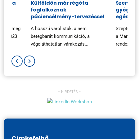
ciók a
Külföldön már régóta
Szerveze
foglalkoznak
gyógysze
n
páciensélmény-tervezéssel
egészsé
ezték meg
A hosszú várólisták, a nem
Szeptembe
ary 2023
betegbarát kommunikáció, a
a Marketin
végeláthatatlan várakozás...
rendezvényé
- HIRDETÉS -
Címkefelhő