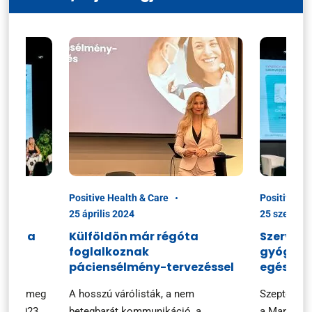
Positive Health & Care
Positive He
25 április 2024
25 szeptem
ciók a
Külföldön már régóta
Szerveze
foglalkoznak
gyógysze
n
páciensélmény-tervezéssel
egészsé
ezték meg
A hosszú várólisták, a nem
Szeptembe
ary 2023
betegbarát kommunikáció, a
a Marketin