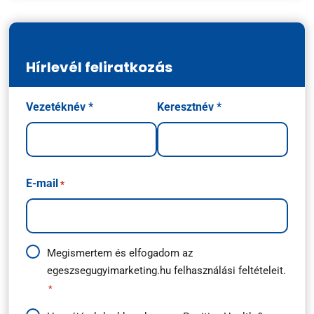
Hírlevél feliratkozás
Név
Vezetéknév *
Keresztnév *
*
E-mail
*
Adatkezelési
Megismertem és elfogadom az
egeszsegugyimarketing.hu
felhasználási feltételeit.
útmutató
*
*