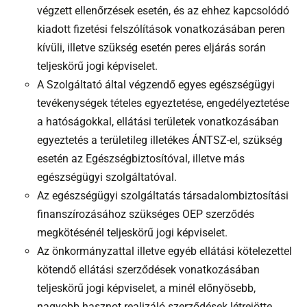
végzett ellenőrzések esetén, és az ehhez kapcsolódó
kiadott fizetési felszólítások vonatkozásában peren
kívüli, illetve szükség esetén peres eljárás során
teljeskörű jogi képviselet.
A Szolgáltató által végzendő egyes egészségügyi
tevékenységek tételes egyeztetése, engedélyeztetése
a hatóságokkal, ellátási területek vonatkozásában
egyeztetés a területileg illetékes ÁNTSZ-el, szükség
esetén az Egészségbiztosítóval, illetve más
egészségügyi szolgáltatóval.
Az egészségügyi szolgáltatás társadalombiztosítási
finanszírozásához szükséges OEP szerződés
megkötésénél teljeskörű jogi képviselet.
Az önkormányzattal illetve egyéb ellátási kötelezettel
kötendő ellátási szerződések vonatkozásában
teljeskörű jogi képviselet, a minél előnyösebb,
nagyobb hasznot realizáló szerződések létrejötte