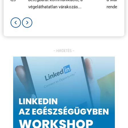
végeláthatatlan várakozás...
rendezvényé
- HIRDETÉS -