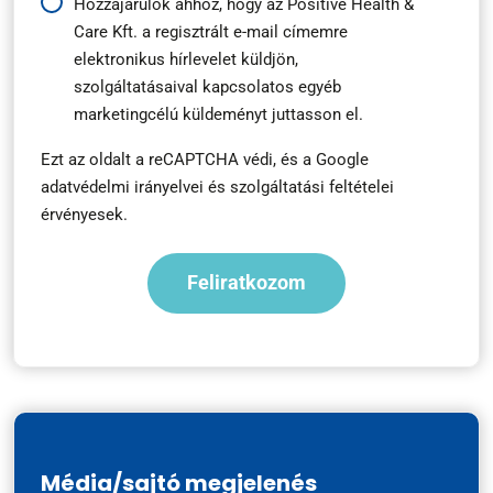
Hírlevél
Hozzájárulok ahhoz, hogy az Positive Health &
Care Kft. a regisztrált e-mail címemre
feliratkozás
elektronikus hírlevelet küldjön,
*
szolgáltatásaival kapcsolatos egyéb
marketingcélú küldeményt juttasson el.
Ezt az oldalt a reCAPTCHA védi, és a
Google
adatvédelmi irányelvei
és
szolgáltatási feltételei
érvényesek.
Média/sajtó megjelenés