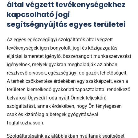
által végzett tevékenységekhez
kapcsolható jogi
segítségnyújtás egyes területei
Az egyes egészségügyi szolgáltatók által végzett
tevékenységek igen bonyolult, jogi és közigazgatási
eljárási ismeretet igénylő, összehangolt munkaszervezést
igényelnek, melyek gyakran meghaladják az abban
résztvevő orvosok, egészségügyi dolgozók lehetőségeit.
A terhek csökkentése érdekében egy szakképzett, ezen a
területen kiemelkedő gyakorlati tapasztalattal rendelkező
belvárosi Ügyvédi Iroda nyújt Önnek teljeskörű
szolgáltatást, annak érdekében, hogy Ön ténylegesen
csak és kizárólag a betegek gyógyításával
foglalkozhasson.
Szolgáltatásaink az alábbiakban nyújtanak segítséget