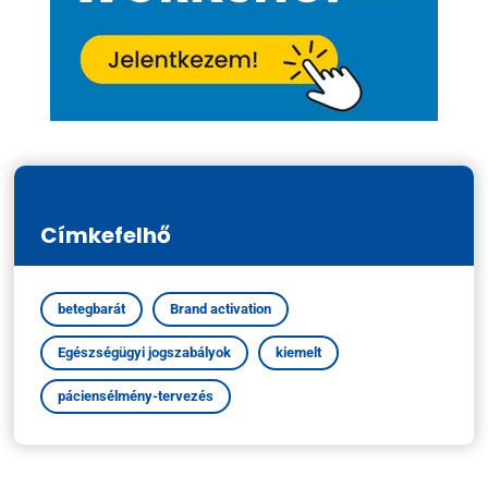
Címkefelhő
betegbarát
Brand activation
Egészségügyi jogszabályok
kiemelt
páciensélmény-tervezés