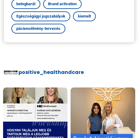
betegbarát
Brand activation
Egészségügyi jogszabályok
kiemelt
páciensélmény-tervezés
positive_healthandcare