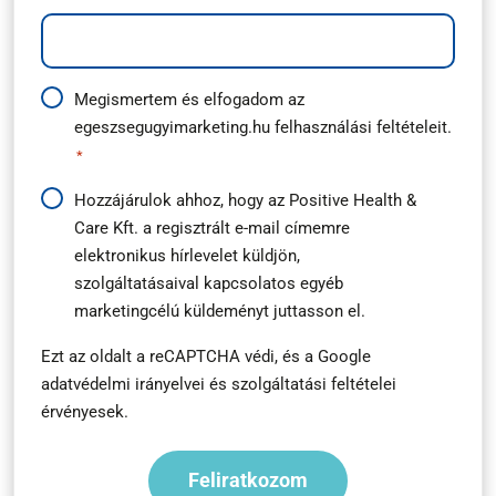
Adatkezelési
Megismertem és elfogadom az
egeszsegugyimarketing.hu
felhasználási feltételeit.
útmutató
*
*
Hírlevél
Hozzájárulok ahhoz, hogy az Positive Health &
Care Kft. a regisztrált e-mail címemre
feliratkozás
elektronikus hírlevelet küldjön,
*
szolgáltatásaival kapcsolatos egyéb
marketingcélú küldeményt juttasson el.
Ezt az oldalt a reCAPTCHA védi, és a
Google
adatvédelmi irányelvei
és
szolgáltatási feltételei
érvényesek.