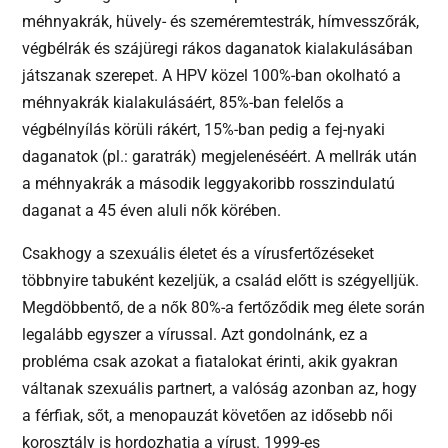
méhnyakrák, hüvely- és szeméremtestrák, hímvesszőrák,
végbélrák és szájüregi rákos daganatok kialakulásában
játszanak szerepet. A HPV közel 100%-ban okolható a
méhnyakrák kialakulásáért, 85%-ban felelős a
végbélnyílás körüli rákért, 15%-ban pedig a fej-nyaki
daganatok (pl.: garatrák) megjelenéséért. A mellrák után
a méhnyakrák a második leggyakoribb rosszindulatú
daganat a 45 éven aluli nők körében.
Csakhogy a szexuális életet és a vírusfertőzéseket
többnyire tabuként kezeljük, a család előtt is szégyelljük.
Megdöbbentő, de a nők 80%-a fertőződik meg élete során
legalább egyszer a vírussal. Azt gondolnánk, ez a
probléma csak azokat a fiatalokat érinti, akik gyakran
váltanak szexuális partnert, a valóság azonban az, hogy
a férfiak, sőt, a menopauzát követően az idősebb női
korosztály is hordozhatja a vírust. 1999-es