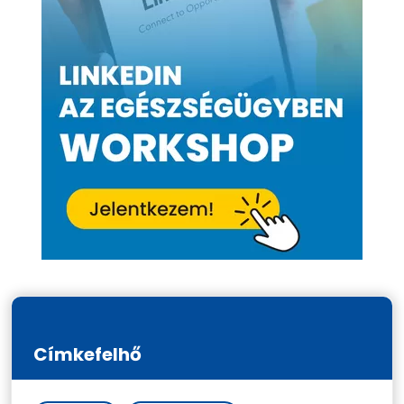
Címkefelhő