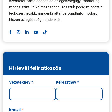
szemléletformálásában és az egészségügyi marketing
magas szintű alkalmazásában. Tesszük pedig mindezt a
legközérthetőbb, mindenki által befogadható módon,
hiszen az egészség mindenkié.
Hírlevél feliratkozás
Név
Vezetéknév *
Keresztnév *
*
E-mail
*