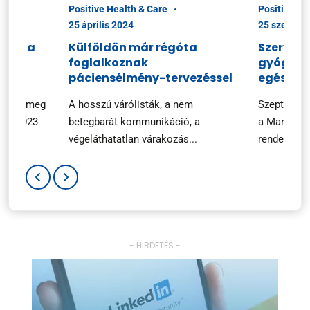
Positive Health & Care
Positive He
25 április 2024
25 szeptem
ciók a
Külföldön már régóta
Szerveze
foglalkoznak
gyógysze
n
páciensélmény-tervezéssel
egészsé
ezték meg
A hosszú várólisták, a nem
Szeptembe
ary 2023
betegbarát kommunikáció, a
a Marketin
végeláthatatlan várakozás...
rendezvényé
- HIRDETÉS -