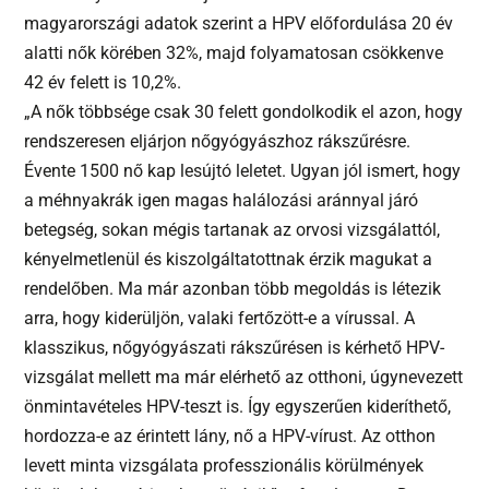
magyarországi adatok szerint a HPV előfordulása 20 év
alatti nők körében 32%, majd folyamatosan csökkenve
42 év felett is 10,2%.
„A nők többsége csak 30 felett gondolkodik el azon, hogy
rendszeresen eljárjon nőgyógyászhoz rákszűrésre.
Évente 1500 nő kap lesújtó leletet. Ugyan jól ismert, hogy
a méhnyakrák igen magas halálozási aránnyal járó
betegség, sokan mégis tartanak az orvosi vizsgálattól,
kényelmetlenül és kiszolgáltatottnak érzik magukat a
rendelőben. Ma már azonban több megoldás is létezik
arra, hogy kiderüljön, valaki fertőzött-e a vírussal. A
klasszikus, nőgyógyászati rákszűrésen is kérhető HPV-
vizsgálat mellett ma már elérhető az otthoni, úgynevezett
önmintavételes HPV-teszt is. Így egyszerűen kideríthető,
hordozza-e az érintett lány, nő a HPV-vírust. Az otthon
levett minta vizsgálata professzionális körülmények