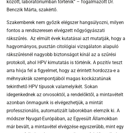
között, laboratóriumban történik” – fogalmazott Dr.
Benczik Márta, szakértő.
Szakemberek nem győzik elégszer hangsúlyozni, milyen
fontos a rendszeresen elvégzett nőgyógyászati
rákszűrés. Az elmúlt évek kutatásai azt mutatják, hogy a
hagyományos, pusztán citológiai vizsgálaton alapuló
rákszűrésnél nagyobb biztonságot kínál az a szűrési
protokoll, ahol HPV kimutatás is történik. A pozitív teszt
arra hívja fel a figyelmet, hogy az érintett hordozza-e a
méhnyakrák szempontjából magas kockázatúnak
tekinthető HPV típusok valamelyikét. Sokan
idegenkednek az orvosoktól, a rendelőktől, a mintavételt
azonban önmagunk is elvégezhetjük, a mintát
professzionális, automatizált laborokban elemzik ki. A
módszer Nyugat-Európában, az Egyesült Államokban
már bevált, a mintavétel elvégzése egyszerűbb, mint egy