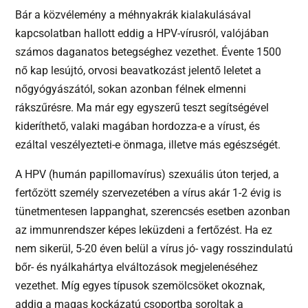
Bár a közvélemény a méhnyakrák kialakulásával
kapcsolatban hallott eddig a HPV-vírusról, valójában
számos daganatos betegséghez vezethet. Évente 1500
nő kap lesújtó, orvosi beavatkozást jelentő leletet a
nőgyógyászától, sokan azonban félnek elmenni
rákszűrésre. Ma már egy egyszerű teszt segítségével
kideríthető, valaki magában hordozza-e a vírust, és
ezáltal veszélyezteti-e önmaga, illetve más egészségét.
A HPV (humán papillomavírus) szexuális úton terjed, a
fertőzött személy szervezetében a vírus akár 1-2 évig is
tünetmentesen lappanghat, szerencsés esetben azonban
az immunrendszer képes leküzdeni a fertőzést. Ha ez
nem sikerül, 5-20 éven belül a vírus jó- vagy rosszindulatú
bőr- és nyálkahártya elváltozások megjelenéséhez
vezethet. Míg egyes típusok szemölcsöket okoznak,
addig a magas kockázatú csoportba soroltak a