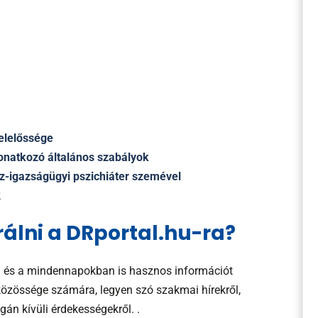
elelőssége
onatkozó általános szabályok
sz-igazságügyi pszichiáter szemével
k
rálni a DRportal.hu-ra?
gi és a mindennapokban is hasznos információt
közössége számára, legyen szó szakmai hírekről,
gán kívüli érdekességekről. .