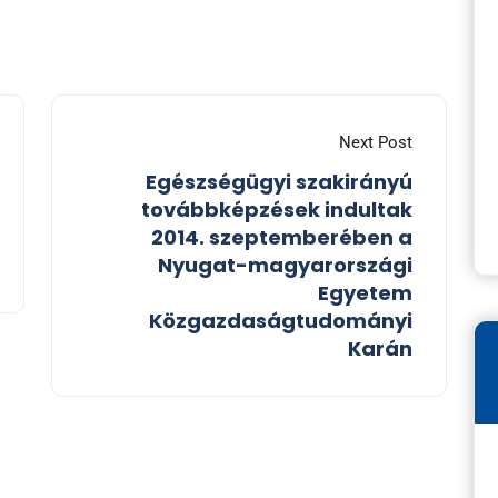
Next Post
Egészségügyi szakirányú
továbbképzések indultak
2014. szeptemberében a
Nyugat-magyarországi
Egyetem
Közgazdaságtudományi
Karán