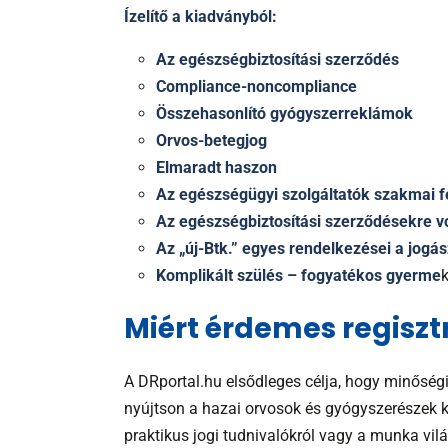
Ízelítő a kiadványból:
Az egészségbiztosítási szerződés
Compliance-noncompliance
Összehasonlító gyógyszerreklámok
Orvos-betegjog
Elmaradt haszon
Az egészségügyi szolgáltatók szakmai f
Az egészségbiztosítási szerződésekre v
Az „új-Btk.” egyes rendelkezései a jogá
Komplikált szülés – fogyatékos gyerme
Miért érdemes regiszt
A DRportal.hu elsődleges célja, hogy minősé
nyújtson a hazai orvosok és gyógyszerészek 
praktikus jogi tudnivalókról vagy a munka vilá