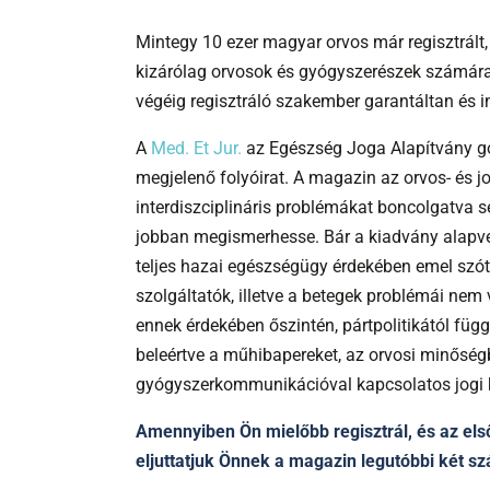
Mintegy 10 ezer magyar orvos már regisztrált,
kizárólag orvosok és gyógyszerészek számára
végéig regisztráló szakember garantáltan és 
A
Med. Et Jur.
az Egészség Joga Alapítvány g
megjelenő folyóirat. A magazin az orvos- és j
interdiszciplináris problémákat boncolgatva 
jobban megismerhesse. Bár a kiadvány alapve
teljes hazai egészségügy érdekében emel szót
szolgáltatók, illetve a betegek problémái nem 
ennek érdekében őszintén, pártpolitikától függ
beleértve a műhibapereket, az orvosi minőségbi
gyógyszerkommunikációval kapcsolatos jogi 
Amennyiben Ön mielőbb regisztrál, és az első
eljuttatjuk Önnek a magazin legutóbbi két s