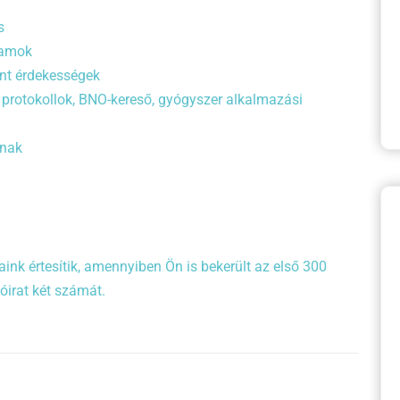
s
yamok
int érdekességek
 protokollok, BNO-kereső, gyógyszer alkalmazási
knak
saink értesítik, amennyiben Ön is bekerült az első 300
óirat két számát.