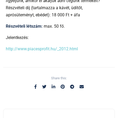
figyeljünk, amikor el akarjuk adni cégünk termékeit?
Részvételi díj (tartalmazza a kávét, üdítőt,
aprósüteményt, ebédet): 18 000 Ft + áfa
Részvételi létszám:
max. 50 fő.
Jelentkezés:
http://www.piacesprofit.hu/_2012.html
Share this: