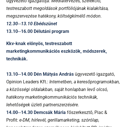
ügyvezető igazgatója:
Médiatervezés, szelekció,
testreszabott megoldások portfóliójának kialakítása,
megszervezése hatékony, költségkímélő módon.
12.30─13.10 Ebédszünet
13.10─16.00 Délutáni program
Kkv-knak előnyös, testreszabott
marketingkommunikációs eszközök, módszerek,
technikák.
13.10─14.00 Dén Mátyás András
ügyvezető igazgató,
Opinion Leaders Kft.:
Internetben, a keresőprogramokban,
a közösségi oldalakban, saját honlapban levő olcsó,
hatékony marketingkommunikációs technikák,
lehetőségek üzleti partnerszerzésére.
14.00─14.30 Demcsák Mária
főszerkesztő, Piac &
Profit:
e-DM, hírlevél, gerillamarketing, szórólap,