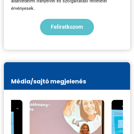
adatvédelmi irányelvei
és
szolgáltatási feltételei
érvényesek.
Média/sajtó megjelenés