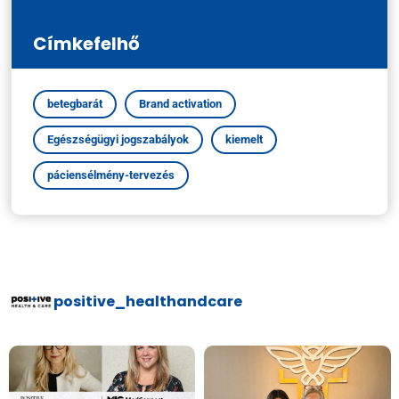
Címkefelhő
betegbarát
Brand activation
Egészségügyi jogszabályok
kiemelt
páciensélmény-tervezés
positive_healthandcare