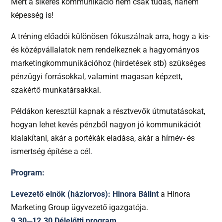
Mert a sikeres kommunikáció nem csak tudás, hanem
képesség is!
A tréning előadói különösen fókuszálnak arra, hogy a kis-
és középvállalatok nem rendelkeznek a hagyományos
marketingkommunikációhoz (hirdetések stb) szükséges
pénzügyi forrásokkal, valamint magasan képzett,
szakértő munkatársakkal.
Példákon keresztül kapnak a résztvevők útmutatásokat,
hogyan lehet kevés pénzből nagyon jó kommunikációt
kialakítani, akár a portékák eladása, akár a hírnév- és
ismertség építése a cél.
Program:
Levezető elnök (háziorvos): Hinora Bálint
a Hinora
Marketing Group ügyvezető igazgatója.
9.30─12.30 Délelőtti program