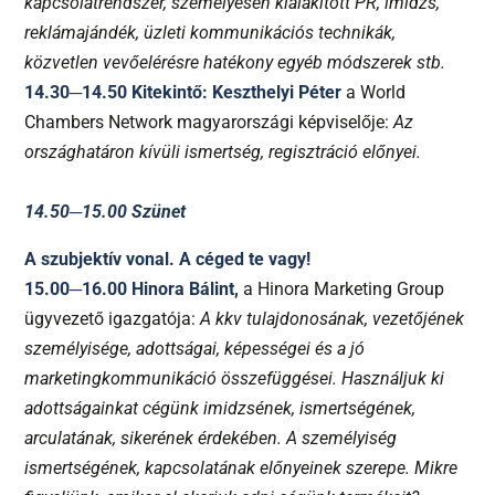
kapcsolatrendszer, személyesen kialakított PR, imidzs,
reklámajándék, üzleti kommunikációs technikák,
közvetlen vevőelérésre hatékony egyéb módszerek stb.
14.30─14.50 Kitekintő: Keszthelyi Péter
a World
Chambers Network magyarországi képviselője:
Az
országhatáron kívüli ismertség, regisztráció előnyei.
14.50─15.00 Szünet
A szubjektív vonal. A céged te vagy!
15.00─16.00 Hinora Bálint,
a Hinora Marketing Group
ügyvezető igazgatója:
A kkv tulajdonosának, vezetőjének
személyisége, adottságai, képességei és a jó
marketingkommunikáció összefüggései. Használjuk ki
adottságainkat cégünk imidzsének, ismertségének,
arculatának, sikerének érdekében. A személyiség
ismertségének, kapcsolatának előnyeinek szerepe. Mikre