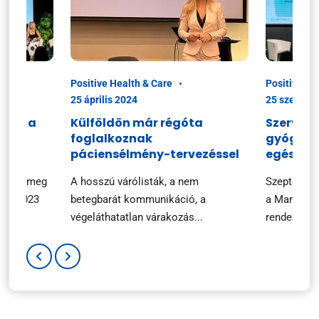
Positive Health & Care
Positive He
25 április 2024
25 szeptem
ciók a
Külföldön már régóta
Szerveze
foglalkoznak
gyógysze
n
páciensélmény-tervezéssel
egészsé
ezték meg
A hosszú várólisták, a nem
Szeptembe
ary 2023
betegbarát kommunikáció, a
a Marketin
végeláthatatlan várakozás...
rendezvényé