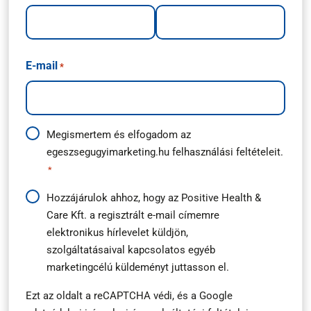
*
E-mail
*
Adatkezelési
Megismertem és elfogadom az
egeszsegugyimarketing.hu
felhasználási feltételeit.
útmutató
*
*
Hírlevél
Hozzájárulok ahhoz, hogy az Positive Health &
Care Kft. a regisztrált e-mail címemre
feliratkozás
elektronikus hírlevelet küldjön,
*
szolgáltatásaival kapcsolatos egyéb
marketingcélú küldeményt juttasson el.
Ezt az oldalt a reCAPTCHA védi, és a
Google