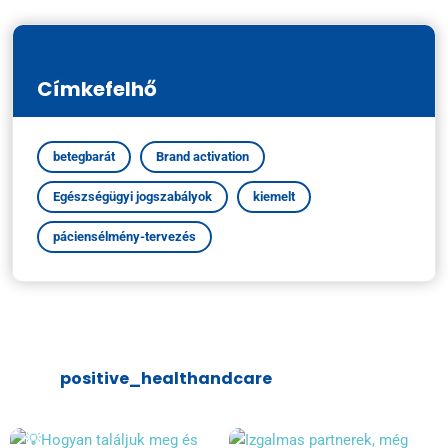
Címkefelhő
betegbarát
Brand activation
Egészségügyi jogszabályok
kiemelt
páciensélmény-tervezés
positive_healthandcare