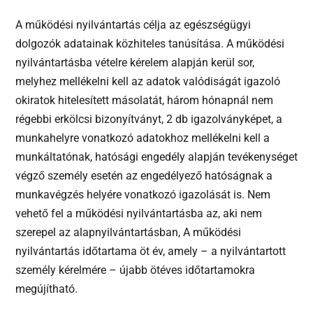
A működési nyilvántartás célja az egészségügyi
dolgozók adatainak közhiteles tanúsítása. A működési
nyilvántartásba vételre kérelem alapján kerül sor,
melyhez mellékelni kell az adatok valódiságát igazoló
okiratok hitelesített másolatát, három hónapnál nem
régebbi erkölcsi bizonyítványt, 2 db igazolványképet, a
munkahelyre vonatkozó adatokhoz mellékelni kell a
munkáltatónak, hatósági engedély alapján tevékenységet
végző személy esetén az engedélyező hatóságnak a
munkavégzés helyére vonatkozó igazolását is. Nem
vehető fel a működési nyilvántartásba az, aki nem
szerepel az alapnyilvántartásban, A működési
nyilvántartás időtartama öt év, amely – a nyilvántartott
személy kérelmére – újabb ötéves időtartamokra
megújítható.