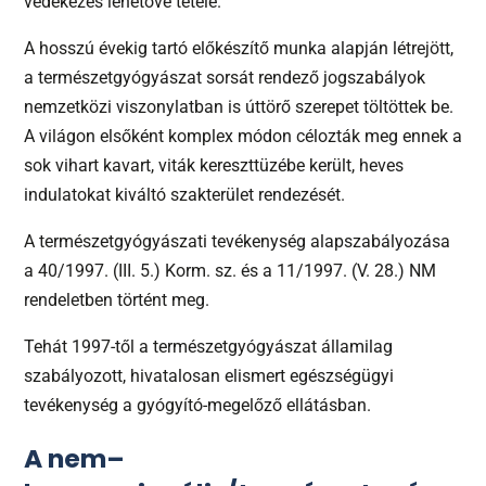
védekezés lehetővé tétele.
A hosszú évekig tartó előkészítő munka alapján létrejött,
a természetgyógyászat sorsát rendező jogszabályok
nemzetközi viszonylatban is úttörő szerepet töltöttek be.
A világon elsőként komplex módon célozták meg ennek a
sok vihart kavart, viták kereszttüzébe került, heves
indulatokat kiváltó szakterület rendezését.
A természetgyógyászati tevékenység alapszabályozása
a 40/1997. (III. 5.) Korm. sz. és a 11/1997. (V. 28.) NM
rendeletben történt meg.
Tehát 1997-től a természetgyógyászat államilag
szabályozott, hivatalosan elismert egészségügyi
tevékenység a gyógyító-megelőző ellátásban.
A nem–