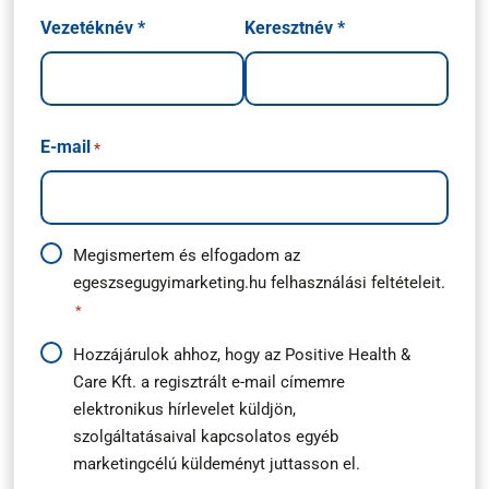
Név
Vezetéknév *
Keresztnév *
*
E-mail
*
Adatkezelési
Megismertem és elfogadom az
egeszsegugyimarketing.hu
felhasználási feltételeit.
útmutató
*
*
Hírlevél
Hozzájárulok ahhoz, hogy az Positive Health &
Care Kft. a regisztrált e-mail címemre
feliratkozás
elektronikus hírlevelet küldjön,
*
szolgáltatásaival kapcsolatos egyéb
marketingcélú küldeményt juttasson el.