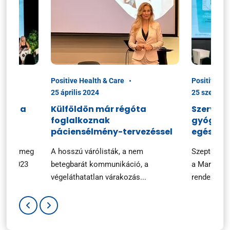
Positive Health & Care
Positive He
25 április 2024
25 szeptem
ciók a
Külföldön már régóta
Szerveze
foglalkoznak
gyógysze
n
páciensélmény-tervezéssel
egészsé
ezték meg
A hosszú várólisták, a nem
Szeptembe
ary 2023
betegbarát kommunikáció, a
a Marketin
végeláthatatlan várakozás...
rendezvényé