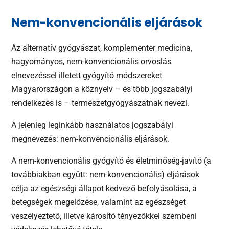
Nem-konvencionális eljárások
Az alternatív gyógyászat, komplementer medicina,
hagyományos, nem-konvencionális orvoslás
elnevezéssel illetett gyógyító módszereket
Magyarországon a köznyelv – és több jogszabályi
rendelkezés is – természetgyógyászatnak nevezi.
A jelenleg leginkább használatos jogszabályi
megnevezés: nem-konvencionális eljárások.
A nem-konvencionális gyógyító és életminőség-javító (a
továbbiakban együtt: nem-konvencionális) eljárások
célja az egészségi állapot kedvező befolyásolása, a
betegségek megelőzése, valamint az egészséget
veszélyeztető, illetve károsító tényezőkkel szembeni