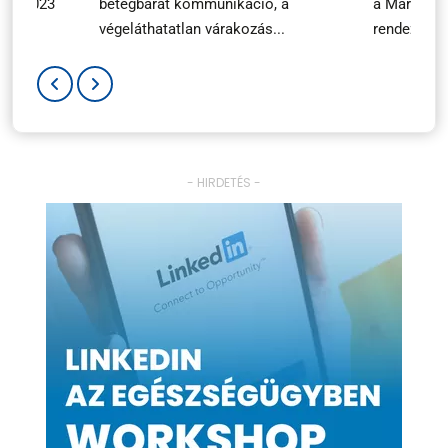
ary 2023
betegbarát kommunikáció, a
a Marketin
végeláthatatlan várakozás...
rendezvényé
- HIRDETÉS -