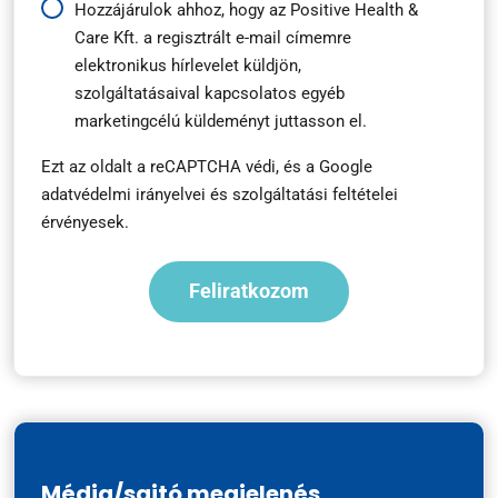
Hírlevél
Hozzájárulok ahhoz, hogy az Positive Health &
Care Kft. a regisztrált e-mail címemre
feliratkozás
elektronikus hírlevelet küldjön,
*
szolgáltatásaival kapcsolatos egyéb
marketingcélú küldeményt juttasson el.
Ezt az oldalt a reCAPTCHA védi, és a
Google
adatvédelmi irányelvei
és
szolgáltatási feltételei
érvényesek.
Média/sajtó megjelenés