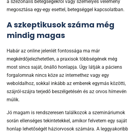
a szezonális betegségekről vagy személyes vélemény
megosztása egy-egy esettel, betegséggel kapcsolatban.
A szkeptikusok száma még
mindig magas
Habár az online jelenlét fontossága ma már
megkérdőjelezhetetlen, a praxisok többségének még
most sincs saját, önálló honlapja. Úgy látják a páciens
forgalomnak nincs köze az internethez vagy egy
weboldalhoz, sokkal inkább az emberek egymás közötti,
szájról-szájra terjedő beszélgetésén és az orvos hírnevén
múlik.
Jó magam is rendszeresen találkozok a szemináriumok
során ellenséges tekintetekkel, amikor felvetem egy saját
honlap lehetőségét háziorvosok számára. A leggyakoribb