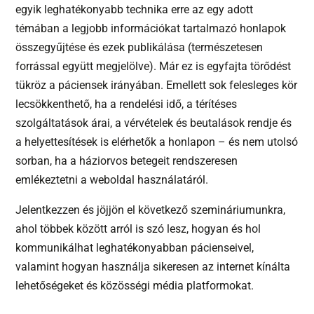
egyik leghatékonyabb technika erre az egy adott
témában a legjobb információkat tartalmazó honlapok
összegyűjtése és ezek publikálása (természetesen
forrással együtt megjelölve). Már ez is egyfajta törődést
tükröz a páciensek irányában. Emellett sok felesleges kör
lecsökkenthető, ha a rendelési idő, a térítéses
szolgáltatások árai, a vérvételek és beutalások rendje és
a helyettesítések is elérhetők a honlapon – és nem utolsó
sorban, ha a háziorvos betegeit rendszeresen
emlékeztetni a weboldal használatáról.
Jelentkezzen és jöjjön el következő szemináriumunkra,
ahol többek között arról is szó lesz, hogyan és hol
kommunikálhat leghatékonyabban pácienseivel,
valamint hogyan használja sikeresen az internet kínálta
lehetőségeket és közösségi média platformokat.