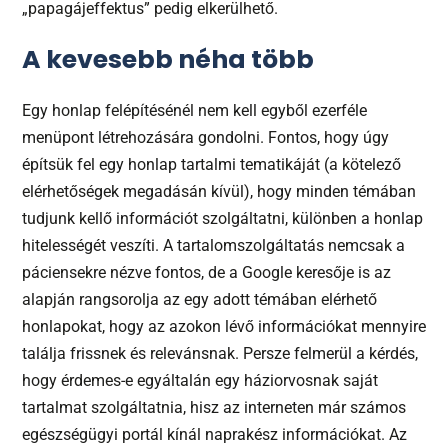
„papagájeffektus” pedig elkerülhető.
A kevesebb néha több
Egy honlap felépítésénél nem kell egyből ezerféle
menüpont létrehozására gondolni. Fontos, hogy úgy
építsük fel egy honlap tartalmi tematikáját (a kötelező
elérhetőségek megadásán kívül), hogy minden témában
tudjunk kellő információt szolgáltatni, különben a honlap
hitelességét veszíti. A tartalomszolgáltatás nemcsak a
páciensekre nézve fontos, de a Google keresője is az
alapján rangsorolja az egy adott témában elérhető
honlapokat, hogy az azokon lévő információkat mennyire
találja frissnek és relevánsnak. Persze felmerül a kérdés,
hogy érdemes-e egyáltalán egy háziorvosnak saját
tartalmat szolgáltatnia, hisz az interneten már számos
egészségügyi portál kínál naprakész információkat. Az