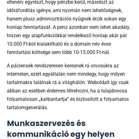
ellenérv egyrészt, hogy pénzbe kerül, másrészt az
időráfordítás igénye, ami nyomán nem lehetőségnek,
hanem plusz adminisztrációs nyűgnek érzik sokan egy
honlap fenntartását. A pénz azonban nem lehet akadály,
hiszen egy alapfunkciókkal rendelkező honlap akár pár
10.000 Ft-ból kialakítható és a domain név éves
fenntartási költsége sem több 10-15.000 Ft-nál.
A páciensek rendszeresen keresnek rá orvosukra az
interneten, ezért egyáltalán nem mindegy, hogy milyen
tartalmakra találnak rá a világhálón. Weboldalt így csak
abban az esetben érdemes létrehozni, ha a tulajdonosa
folyamatosan „karbantartja” és biztosított a folyamatos
tartalomgenerálás.
Munkaszervezés és
kommunikáció egy helyen