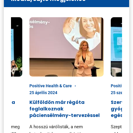
Positive Health & Care
Positive He
25 április 2024
25 szeptem
ciók a
Külföldön már régóta
Szerveze
foglalkoznak
gyógysze
n
páciensélmény-tervezéssel
egészsé
ezték meg
A hosszú várólisták, a nem
Szeptembe