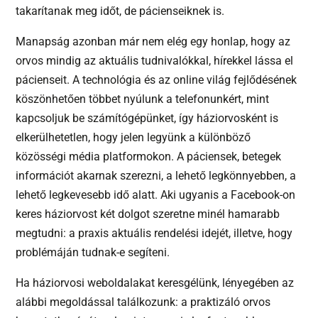
takarítanak meg időt, de pácienseiknek is.
Manapság azonban már nem elég egy honlap, hogy az
orvos mindig az aktuális tudnivalókkal, hírekkel lássa el
pácienseit. A technológia és az online világ fejlődésének
köszönhetően többet nyúlunk a telefonunkért, mint
kapcsoljuk be számítógépünket, így háziorvosként is
elkerülhetetlen, hogy jelen legyünk a különböző
közösségi média platformokon. A páciensek, betegek
információt akarnak szerezni, a lehető legkönnyebben, a
lehető legkevesebb idő alatt. Aki ugyanis a Facebook-on
keres háziorvost két dolgot szeretne minél hamarabb
megtudni: a praxis aktuális rendelési idejét, illetve, hogy
problémáján tudnak-e segíteni.
Ha háziorvosi weboldalakat keresgélünk, lényegében az
alábbi megoldással találkozunk: a praktizáló orvos