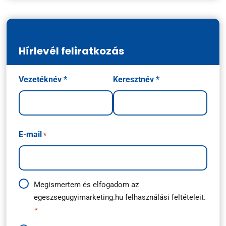
Hírlevél feliratkozás
Név
Vezetéknév *
Keresztnév *
*
E-mail
*
Adatkezelési
Megismertem és elfogadom az
egeszsegugyimarketing.hu
felhasználási feltételeit.
útmutató
*
*