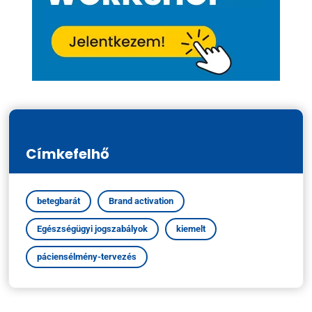
Címkefelhő
betegbarát
Brand activation
Egészségügyi jogszabályok
kiemelt
páciensélmény-tervezés