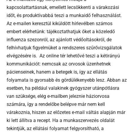
kapcsolattartásnak, emellett lecsökkenti a várakozási
időt, és produktívabbá teszi a munkaidő felhasználást.
Az e-mailen keresztül kiküldött hírlevélben számos
embert elérhetünk: tájékoztathatjuk őket a közeledő
influenza szezonról, az ajánlott védőoltásokról, de
felhívhatjuk figyelmüket a rendszeres szűrővizsgálatok
elvégzésére is. Az online tér lehetővé teszi a kétirányú
kommunikációt: nemcsak az orvosok üzenhetnek
pácienseinek, hanem a betegek is, így az ellátás
folyamata is gyorsabb és gördülékenyebb lesz. Abban az
esetben, ha például valakinek gyógyszer utánpótlásra
van szüksége, elég e-mailben jeleznie háziorvosa
számára, így a rendelőbe belépve már nem kell
várakoznia, hiszen az előzetes e-mail váltás alapján már
ki lett állítva a recept. Ha a munkaszervezés oldalát
tekintjük, az ellátási folyamat felgyorsítható, a