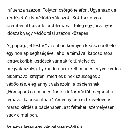
Influenza szezon. Folyton csörgő telefon. Ugyanazok a
kérdések és ismétlődő válaszok. Sok háziorvos
szembesül hasonló problémával, főleg egy járványos
időszak vagy védőoltási szezon közepén.
A „papagájeffektus” azonban könnyen kiküszöbölhető
egy honlap segítségével, ahol a témával kapcsolatos
leggyakoribb kérdések vannak feltüntetve és
megválaszolva. Ily módon nem kell minden egyes kérdés
alkalmával kifejteni miért és kinek szükséges a
védőoltás, elég annyit válaszolni a páciensnek:
„Honlapunkon minden fontos információt megtalál a
témával kapcsolatban.” Amennyiben ezt követően is
marad kérdés a páciensben, azt felteheti személyesen
vagy e-mailben.
Az e-mailezés egy kényelmes módja a