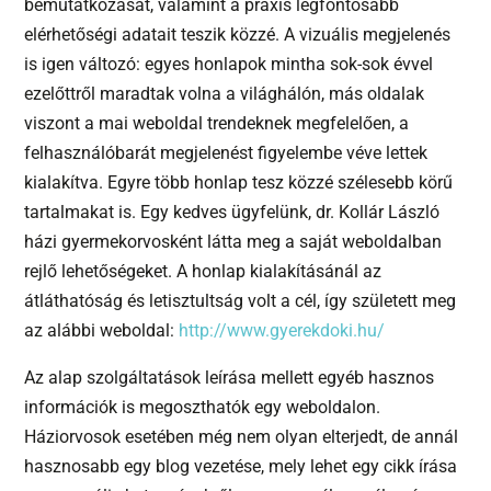
bemutatkozását, valamint a praxis legfontosabb
elérhetőségi adatait teszik közzé. A vizuális megjelenés
is igen változó: egyes honlapok mintha sok-sok évvel
ezelőttről maradtak volna a világhálón, más oldalak
viszont a mai weboldal trendeknek megfelelően, a
felhasználóbarát megjelenést figyelembe véve lettek
kialakítva. Egyre több honlap tesz közzé szélesebb körű
tartalmakat is. Egy kedves ügyfelünk, dr. Kollár László
házi gyermekorvosként látta meg a saját weboldalban
rejlő lehetőségeket. A honlap kialakításánál az
átláthatóság és letisztultság volt a cél, így született meg
az alábbi weboldal:
http://www.gyerekdoki.hu/
Az alap szolgáltatások leírása mellett egyéb hasznos
információk is megoszthatók egy weboldalon.
Háziorvosok esetében még nem olyan elterjedt, de annál
hasznosabb egy blog vezetése, mely lehet egy cikk írása