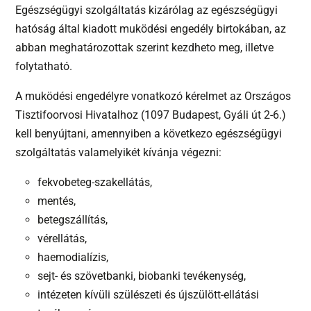
Egészségügyi szolgáltatás kizárólag az egészségügyi
hatóság által kiadott muködési engedély birtokában, az
abban meghatározottak szerint kezdheto meg, illetve
folytatható.
A muködési engedélyre vonatkozó kérelmet az Országos
Tisztifoorvosi Hivatalhoz (1097 Budapest, Gyáli út 2-6.)
kell benyújtani, amennyiben a következo egészségügyi
szolgáltatás valamelyikét kívánja végezni:
fekvobeteg-szakellátás,
mentés,
betegszállítás,
vérellátás,
haemodialízis,
sejt- és szövetbanki, biobanki tevékenység,
intézeten kívüli szülészeti és újszülött-ellátási