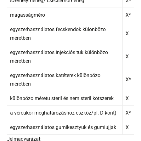
személymérleg/ csecsemomérleg
X*
magasságméro
X*
egyszerhasználatos fecskendok különbözo
X
méretben
egyszerhasználatos injekciós tuk különbözo
X
méretben
egyszerhasználatos katéterek különbözo
X*
méretben
különbözo méretu steril és nem steril kötszerek
X
a vércukor meghatározáshoz eszköz/pl. D-kont)
X*
egyszerhasználatos gumikesztyuk és gumiujjak
X
Jelmagyarázat: