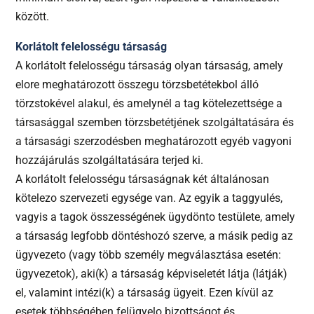
között.
Korlátolt felelosségu társaság
A korlátolt felelosségu társaság olyan társaság, amely
elore meghatározott összegu törzsbetétekbol álló
törzstokével alakul, és amelynél a tag kötelezettsége a
társasággal szemben törzsbetétjének szolgáltatására és
a társasági szerzodésben meghatározott egyéb vagyoni
hozzájárulás szolgáltatására terjed ki.
A korlátolt felelosségu társaságnak két általánosan
kötelezo szervezeti egysége van. Az egyik a taggyulés,
vagyis a tagok összességének ügydönto testülete, amely
a társaság legfobb döntéshozó szerve, a másik pedig az
ügyvezeto (vagy több személy megválasztása esetén:
ügyvezetok), aki(k) a társaság képviseletét látja (látják)
el, valamint intézi(k) a társaság ügyeit. Ezen kívül az
esetek többségében felügyelo bizottságot és