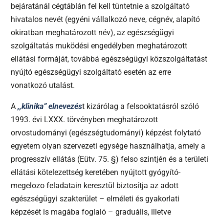
bejáratánál cégtáblán fel kell tüntetnie a szolgáltató
hivatalos nevét (egyéni vállalkozó neve, cégnév, alapító
okiratban meghatározott név), az egészségügyi
szolgáltatás muködési engedélyben meghatározott
ellátási formáját, továbbá egészségügyi közszolgáltatást
nyújtó egészségügyi szolgáltató esetén az erre
vonatkozó utalást.
A
,,klinika” elnevezés
t kizárólag a felsooktatásról szóló
1993. évi LXXX. törvényben meghatározott
orvostudományi (egészségtudományi) képzést folytató
egyetem olyan szervezeti egysége használhatja, amely a
progresszív ellátás (Eütv. 75. §) felso szintjén és a területi
ellátási kötelezettség keretében nyújtott gyógyító-
megelozo feladatain keresztül biztosítja az adott
egészségügyi szakterület – elméleti és gyakorlati
képzését is magába foglaló – graduális, illetve