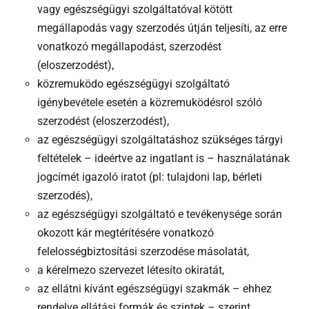
vagy egészségügyi szolgáltatóval kötött
megállapodás vagy szerzodés útján teljesíti, az erre
vonatkozó megállapodást, szerzodést
(eloszerzodést),
közremuködo egészségügyi szolgáltató
igénybevétele esetén a közremuködésrol szóló
szerzodést (eloszerzodést),
az egészségügyi szolgáltatáshoz szükséges tárgyi
feltételek – ideértve az ingatlant is – használatának
jogcímét igazoló iratot (pl: tulajdoni lap, bérleti
szerzodés),
az egészségügyi szolgáltató e tevékenysége során
okozott kár megtérítésére vonatkozó
felelosségbiztosítási szerzodése másolatát,
a kérelmezo szervezet létesíto okiratát,
az ellátni kívánt egészségügyi szakmák – ehhez
rendelve ellátási formák és szintek – szerint