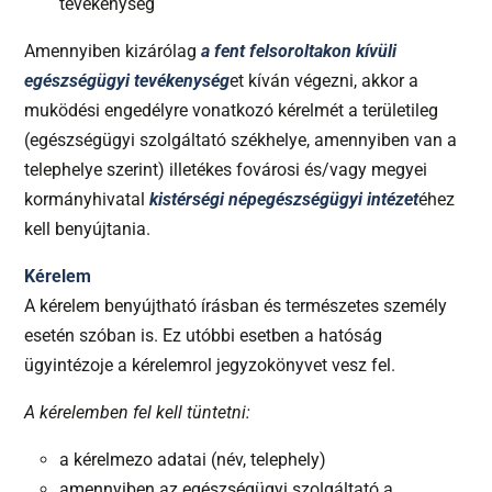
tevékenység
Amennyiben kizárólag
a fent felsoroltakon kívüli
egészségügyi tevékenység
et kíván végezni, akkor a
muködési engedélyre vonatkozó kérelmét a területileg
(egészségügyi szolgáltató székhelye, amennyiben van a
telephelye szerint) illetékes fovárosi és/vagy megyei
kormányhivatal
kistérségi népegészségügyi intézet
éhez
kell benyújtania.
Kérelem
A kérelem benyújtható írásban és természetes személy
esetén szóban is. Ez utóbbi esetben a hatóság
ügyintézoje a kérelemrol jegyzokönyvet vesz fel.
A kérelemben fel kell tüntetni:
a kérelmezo adatai (név, telephely)
amennyiben az egészségügyi szolgáltató a