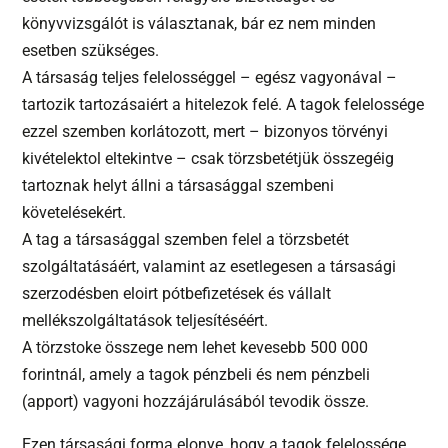
könyvvizsgálót is választanak, bár ez nem minden
esetben szükséges.
A társaság teljes felelosséggel – egész vagyonával –
tartozik tartozásaiért a hitelezok felé. A tagok felelossége
ezzel szemben korlátozott, mert – bizonyos törvényi
kivételektol eltekintve – csak törzsbetétjük összegéig
tartoznak helyt állni a társasággal szembeni
követelésekért.
A tag a társasággal szemben felel a törzsbetét
szolgáltatásáért, valamint az esetlegesen a társasági
szerzodésben eloirt pótbefizetések és vállalt
mellékszolgáltatások teljesítéséért.
A törzstoke összege nem lehet kevesebb 500 000
forintnál, amely a tagok pénzbeli és nem pénzbeli
(apport) vagyoni hozzájárulásából tevodik össze.
Ezen társasági forma elonye, hogy a tagok felelossége