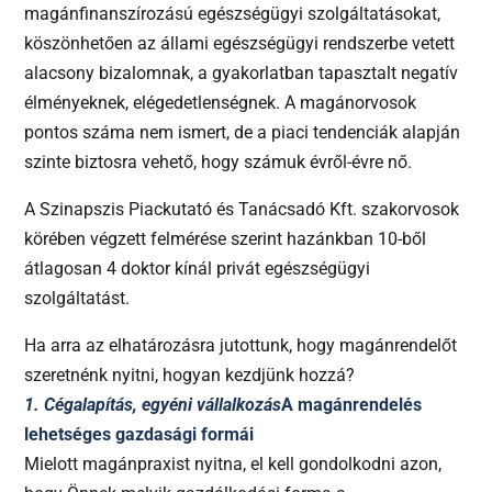
magánfinanszírozású egészségügyi szolgáltatásokat,
köszönhetően az állami egészségügyi rendszerbe vetett
alacsony bizalomnak, a gyakorlatban tapasztalt negatív
élményeknek, elégedetlenségnek. A magánorvosok
pontos száma nem ismert, de a piaci tendenciák alapján
szinte biztosra vehető, hogy számuk évről-évre nő.
A Szinapszis Piackutató és Tanácsadó Kft. szakorvosok
körében végzett felmérése szerint hazánkban 10-ből
átlagosan 4 doktor kínál privát egészségügyi
szolgáltatást.
Ha arra az elhatározásra jutottunk, hogy magánrendelőt
szeretnénk nyitni, hogyan kezdjünk hozzá?
1. Cégalapítás, egyéni vállalkozás
A magánrendelés
lehetséges gazdasági formái
Mielott magánpraxist nyitna, el kell gondolkodni azon,