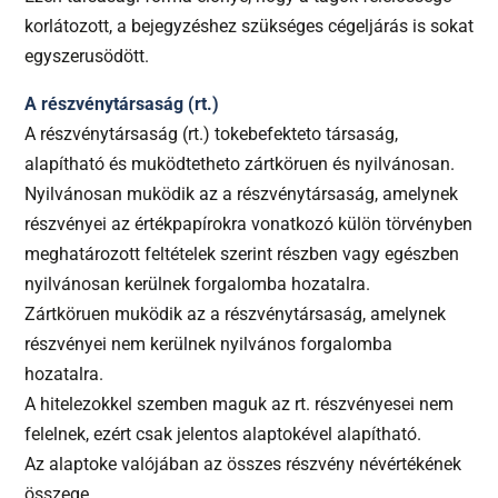
korlátozott, a bejegyzéshez szükséges cégeljárás is sokat
egyszerusödött.
A részvénytársaság (rt.)
A részvénytársaság (rt.) tokebefekteto társaság,
alapítható és muködtetheto zártköruen és nyilvánosan.
Nyilvánosan muködik az a részvénytársaság, amelynek
részvényei az értékpapírokra vonatkozó külön törvényben
meghatározott feltételek szerint részben vagy egészben
nyilvánosan kerülnek forgalomba hozatalra.
Zártköruen muködik az a részvénytársaság, amelynek
részvényei nem kerülnek nyilvános forgalomba
hozatalra.
A hitelezokkel szemben maguk az rt. részvényesei nem
felelnek, ezért csak jelentos alaptokével alapítható.
Az alaptoke valójában az összes részvény névértékének
összege.