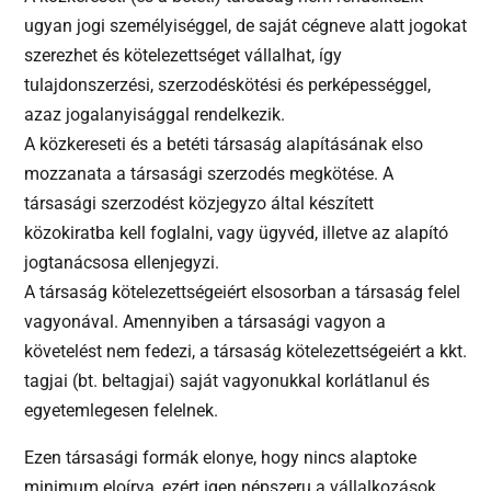
ugyan jogi személyiséggel, de saját cégneve alatt jogokat
szerezhet és kötelezettséget vállalhat, így
tulajdonszerzési, szerzodéskötési és perképességgel,
azaz jogalanyisággal rendelkezik.
A közkereseti és a betéti társaság alapításának elso
mozzanata a társasági szerzodés megkötése. A
társasági szerzodést közjegyzo által készített
közokiratba kell foglalni, vagy ügyvéd, illetve az alapító
jogtanácsosa ellenjegyzi.
A társaság kötelezettségeiért elsosorban a társaság felel
vagyonával. Amennyiben a társasági vagyon a
követelést nem fedezi, a társaság kötelezettségeiért a kkt.
tagjai (bt. beltagjai) saját vagyonukkal korlátlanul és
egyetemlegesen felelnek.
Ezen társasági formák elonye, hogy nincs alaptoke
minimum eloírva, ezért igen népszeru a vállalkozások