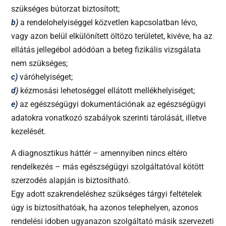
szükséges bútorzat biztosított;
b)
a rendelohelyiséggel közvetlen kapcsolatban lévo,
vagy azon belül elkülönített öltözo területet, kivéve, ha az
ellátás jellegébol adódóan a beteg fizikális vizsgálata
nem szükséges;
c)
váróhelyiséget;
d)
kézmosási lehetoséggel ellátott mellékhelyiséget;
e)
az egészségügyi dokumentációnak az egészségügyi
adatokra vonatkozó szabályok szerinti tárolását, illetve
kezelését.
A diagnosztikus háttér – amennyiben nincs eltéro
rendelkezés – más egészségügyi szolgáltatóval kötött
szerzodés alapján is biztosítható.
Egy adott szakrendeléshez szükséges tárgyi feltételek
úgy is biztosíthatóak, ha azonos telephelyen, azonos
rendelési idoben ugyanazon szolgáltató másik szervezeti