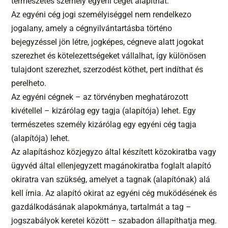
természetes személy egyéni céget alapíthat.
Az egyéni cég jogi személyiséggel nem rendelkezo
jogalany, amely a cégnyilvántartásba történo
bejegyzéssel jön létre, jogképes, cégneve alatt jogokat
szerezhet és kötelezettségeket vállalhat, így különösen
tulajdont szerezhet, szerzodést köthet, pert indíthat és
perelheto.
Az egyéni cégnek – az törvényben meghatározott
kivétellel – kizárólag egy tagja (alapítója) lehet. Egy
természetes személy kizárólag egy egyéni cég tagja
(alapítója) lehet.
Az alapításhoz közjegyzo által készített közokiratba vagy
ügyvéd által ellenjegyzett magánokiratba foglalt alapító
okiratra van szükség, amelyet a tagnak (alapítónak) alá
kell írnia. Az alapító okirat az egyéni cég muködésének és
gazdálkodásának alapokmánya, tartalmát a tag –
jogszabályok keretei között – szabadon állapíthatja meg.