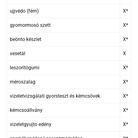
ujjvédo (fém)
X*
gyomormosó szett
X*
beönto készlet
X*
vesetál
X
leszorítógumi
X*
méroszalag
X*
vizeletvizsgálati gyorsteszt és kémcsövek
X*
kémcsoállvány
X*
vizeletgyujto edény
X*