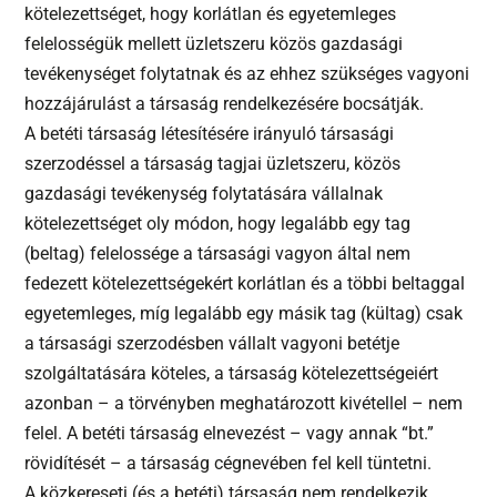
kötelezettséget, hogy korlátlan és egyetemleges
felelosségük mellett üzletszeru közös gazdasági
tevékenységet folytatnak és az ehhez szükséges vagyoni
hozzájárulást a társaság rendelkezésére bocsátják.
A betéti társaság létesítésére irányuló társasági
szerzodéssel a társaság tagjai üzletszeru, közös
gazdasági tevékenység folytatására vállalnak
kötelezettséget oly módon, hogy legalább egy tag
(beltag) felelossége a társasági vagyon által nem
fedezett kötelezettségekért korlátlan és a többi beltaggal
egyetemleges, míg legalább egy másik tag (kültag) csak
a társasági szerzodésben vállalt vagyoni betétje
szolgáltatására köteles, a társaság kötelezettségeiért
azonban – a törvényben meghatározott kivétellel – nem
felel. A betéti társaság elnevezést – vagy annak “bt.”
rövidítését – a társaság cégnevében fel kell tüntetni.
A közkereseti (és a betéti) társaság nem rendelkezik