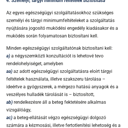
4. Személyi, tárgyi minimum feltételek biztosítása
Az egyes egészségügyi szolgáltatásokhoz szükséges
személyi és tárgyi minimumfeltételeket a szolgáltatás
nyújtására jogosító muködési engedély kiadásakor és a
muködés során folyamatosan biztosítani kell.
Minden egészségügyi szolgáltatónak biztosítani kell:
a)
a négyszemközti konzultációt is lehetové tevo
rendelohelyiséget, amelyben
aa)
az adott egészségügyi szolgáltatásra eloírt tárgyi
feltételek használata, illetve szakszeru tárolása –
ideértve a gyógyszerek, a mérgezo hatású anyagok és a
veszélyes hulladék tárolását is – biztosított,
ab)
rendelkezésre áll a beteg fektetésére alkalmas
vizsgálóágy,
ac)
a beteg-ellátását végzo egészségügyi dolgozó
számára a kézmosási, illetve fertotlenítési lehetoség és a