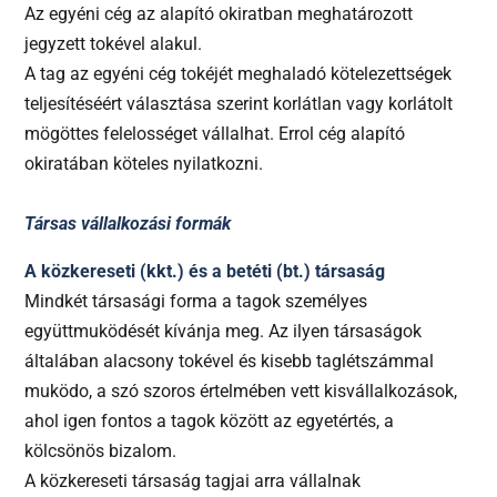
Az egyéni cég az alapító okiratban meghatározott
jegyzett tokével alakul.
A tag az egyéni cég tokéjét meghaladó kötelezettségek
teljesítéséért választása szerint korlátlan vagy korlátolt
mögöttes felelosséget vállalhat. Errol cég alapító
okiratában köteles nyilatkozni.
Társas vállalkozási formák
A közkereseti (kkt.) és a betéti (bt.) társaság
Mindkét társasági forma a tagok személyes
együttmuködését kívánja meg. Az ilyen társaságok
általában alacsony tokével és kisebb taglétszámmal
muködo, a szó szoros értelmében vett kisvállalkozások,
ahol igen fontos a tagok között az egyetértés, a
kölcsönös bizalom.
A közkereseti társaság tagjai arra vállalnak