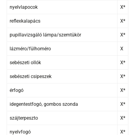
nyelvlapocok
X*
reflexkalapács
X*
pupillavizsgáló lámpa/szemtükör
X*
lázméro/fülhoméro
X
sebészeti ollók
X*
sebészeti csipeszek
X*
érfogó
X*
idegentestfogó, gombos szonda
X*
szájterpeszto
X*
nyelvfogó
X*