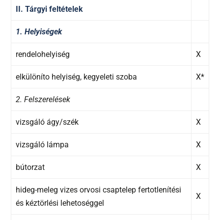
II. Tárgyi feltételek
1. Helyiségek
rendelohelyiség
X
elkülöníto helyiség, kegyeleti szoba
X*
2. Felszerelések
vizsgáló ágy/szék
X
vizsgáló lámpa
X
bútorzat
X
hideg-meleg vizes orvosi csaptelep fertotlenítési
X
és kéztörlési lehetoséggel