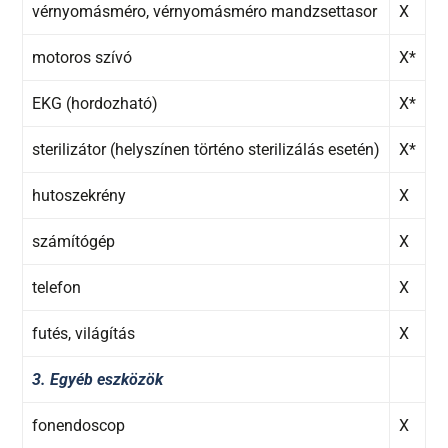
vérnyomásméro, vérnyomásméro mandzsettasor
X
motoros szívó
X*
EKG (hordozható)
X*
sterilizátor (helyszínen történo sterilizálás esetén)
X*
hutoszekrény
X
számítógép
X
telefon
X
futés, világítás
X
3. Egyéb eszközök
fonendoscop
X